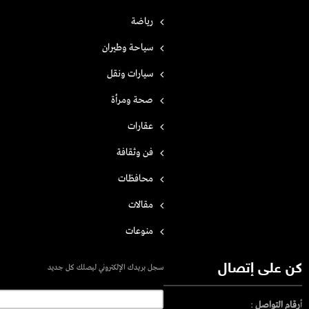
رياضة
سياحة وطيران
سيارات ونقل
صحة ومرأة
عقارات
فن وثقافة
محافظات
مقالات
منوعات
كن على إتصال
سجل بريدك الإلكتروني ليصلك كل جديد
أ
رقام التواصل
: