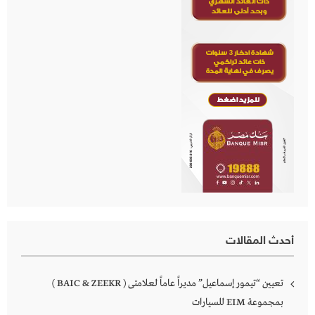
أحدث المقالات
تعيين “تيمور إسماعيل” مديراً عاماً لعلامتى ( BAIC & ZEEKR )
بمجموعة EIM للسيارات