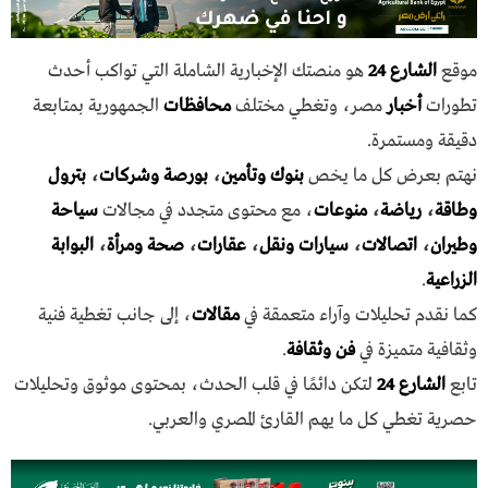
موقع
الشارع 24
هو منصتك الإخبارية الشاملة التي تواكب أحدث
تطورات
أخبار
مصر، وتغطي مختلف
محافظات
الجمهورية بمتابعة
دقيقة ومستمرة.
نهتم بعرض كل ما يخص
بنوك وتأمين
،
بورصة وشركات
،
بترول
وطاقة
،
رياضة
،
منوعات
، مع محتوى متجدد في مجالات
سياحة
وطيران
،
اتصالات
،
سيارات ونقل
،
عقارات
،
صحة ومرأة
،
البوابة
الزراعية
.
كما نقدم تحليلات وآراء متعمقة في
مقالات
، إلى جانب تغطية فنية
وثقافية متميزة في
فن وثقافة
.
تابع
الشارع 24
لتكن دائمًا في قلب الحدث، بمحتوى موثوق وتحليلات
حصرية تغطي كل ما يهم القارئ المصري والعربي.