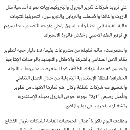
علي تزويد شركات تكرير البترول والبتروكيماويات بمواد أساسية مثل
المازوت والنافتا والأسفلت والترباين والكيروسين، لتحويلها لمنتجات
عالية القيمة تلبي احتياجات السوق المحلي وتوجه للتصدير، بما يسهم
في توفير النقد الاجنبي وخفض فاتورة الاستيراد.
واستعرضت، ماتم تنفيذه من مشروعات بقيمة 1.3 مليار جنيه لتطوير
نظام الامن الصناعي بالشركة والاحلال والتجديد بالوحدات الإنتاجية
وتحسين كفاءة استهلاك الطاقة، كما استعرضت مشروعات اللجنة
الجغرافية لمنطقة الإسكندرية البترولية من خلال العمل التكاملي
والتنسيق مع شركات المنطقة وكان اهم ثمارها الانتهاء من تطوير
وتأهيل رصيفي “1و2” بجونة حوض البترول بميناء الإسكندرية
وتشغيلهما تجريبيا فى يونيو الماضي.
وعقدت اليوم باكورة أعمال الجمعيات العامة لشركات بترول القطاع