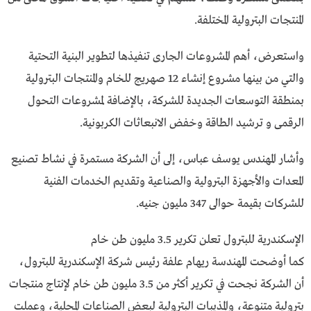
المنتجات البترولية المختلفة.
واستعرض، أهم المشروعات الجارى تنفيذها لتطوير البنية التحتية
والتي من بينها مشروع إنشاء 12 صهريج للخام والمنتجات البترولية
بمنطقة التوسعات الجديدة للشركة، بالإضافة لمشروعات التحول
الرقمى و ترشيد الطاقة وخفض الانبعاثات الكربونية.
وأشار المهندس يوسف عباس، إلى أن الشركة مستمرة في نشاط تصنيع
المعدات والأجهزة البترولية والصناعية وتقديم الخدمات الفنية
للشركات بقيمة حوالى 347 مليون جنيه.
الإسكندرية للبترول تعلن تكرير 3.5 مليون طن خام
كما أوضحت المهندسة ريهام علفة رئيس شركة الإسكندرية للبترول،
أن الشركة نجحت في تكرير أكثر من 3.5 مليون طن خام لإنتاج منتجات
بترولية متنوعة، والمذيبات البترولية لبعض الصناعات المحلية، وعملت