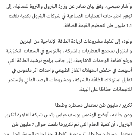
وأشار صبحي، وفق بيان صادر عن وزارة البترول والثروة المعدنية، إلى
توفير احتياجات العمليات الصناعية في شركات البترول بكمية بلغت
1.1 مليون طن لتعظيم القيمة المضافة.
ونوه، إلى تنفيذ مشروعات لزيادة الطاقة الإنتاجية من البنزين
والبنزول بمجمع العطريات بالشركة، والتوسع في السعات التخزينية
ورفع كفاءة الوحدات الانتاجية، إلى جانب برامج ترشيد الطاقة التي
أسهمت في خفض استهلاك الغاز الطبيعي واحداث اثر ملموس في
تقليل استهلاك الطاقة بالشركة، ومشروعات الرصد الذاتي والمستمر
للانبعاثات حفاظا على البيئة.
تكرير 7 مليون طن بمعملى مسطرد وطنطا
ومن جانبه، أوضح المهندس يوسف عباس رئيس شركة القاهرة لتكرير
البترول، أن كمية الخام التي تم تكريرها بلغت حوالى 7 مليون طن
بمعملى مسطرد وطنطا، لتسهم في تغطية احتياجات السوق المحلى من