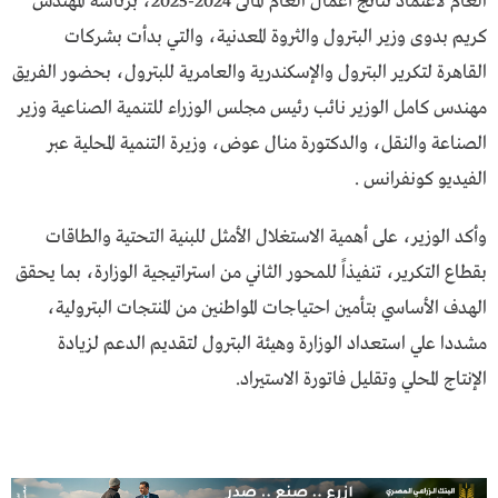
العام لاعتماد نتائج أعمال العام المالى 2024-2025، برئاسة المهندس
كريم بدوى وزير البترول والثروة المعدنية، والتي بدأت بشركات
القاهرة لتكرير البترول والإسكندرية والعامرية للبترول، بحضور الفريق
مهندس كامل الوزير نائب رئيس مجلس الوزراء للتنمية الصناعية وزير
الصناعة والنقل، والدكتورة منال عوض، وزيرة التنمية المحلية عبر
الفيديو كونفرانس .
وأكد الوزير، على أهمية الاستغلال الأمثل للبنية التحتية والطاقات
بقطاع التكرير، تنفيذاً للمحور الثاني من استراتيجية الوزارة، بما يحقق
الهدف الأساسي بتأمين احتياجات المواطنين من المنتجات البترولية،
مشددا علي استعداد الوزارة وهيئة البترول لتقديم الدعم لزيادة
الإنتاج المحلي وتقليل فاتورة الاستيراد.