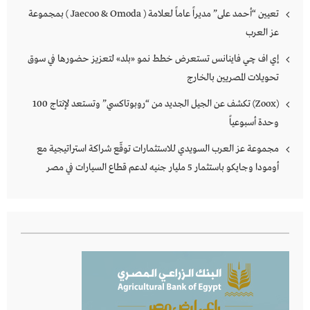
تعيين “أحمد على” مديراً عاماً لعلامة ( Jaecoo & Omoda ) بمجموعة
عز العرب
إي اف چي فاينانس تستعرض خطط نمو «بلد» لتعزيز حضورها في سوق
تحويلات المصريين بالخارج
(Zoox) تكشف عن الجيل الجديد من “روبوتاكسي” وتستعد لإنتاج 100
وحدة أسبوعياً
مجموعة عز العرب السويدي للاستثمارات توقّع شراكة استراتيجية مع
أومودا وجايكو باستثمار 5 مليار جنيه لدعم قطاع السيارات في مصر