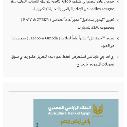
چرمين عامر تنضم إلى منظمة G100 التابعة للرابطة النسائية العالمية All
Ladies League عن الإعلام الرقمي والتجارة الإلكترونية
تعيين “تيمور إسماعيل” مديراً عاماً لعلامتى ( BAIC & ZEEKR )
بمجموعة EIM للسيارات
تعيين “أحمد على” مديراً عاماً لعلامة ( Jaecoo & Omoda ) بمجموعة
عز العرب
إي اف چي فاينانس تستعرض خطط نمو «بلد» لتعزيز حضورها في سوق
تحويلات المصريين بالخارج