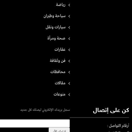
رياضة
سياحة وطيران
سيارات ونقل
صحة ومرأة
عقارات
فن وثقافة
محافظات
مقالات
منوعات
كن على إتصال
سجل بريدك الإلكتروني ليصلك كل جديد
أ
رقام التواصل
: