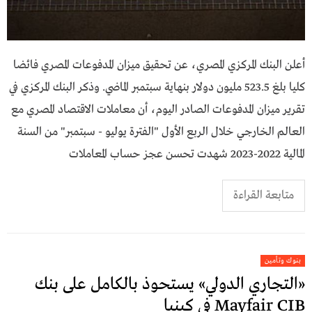
أعلن البنك المركزي المصري، عن تحقيق ميزان المدفوعات المصري فائضا
كليا بلغ 523.5 مليون دولار بنهاية سبتمبر الماضي. وذكر البنك المركزي في
تقرير ميزان المدفوعات الصادر اليوم، أن معاملات الاقتصاد المصري مع
العالم الخارجي خلال الربع الأول "الفترة يوليو - سبتمبر" من السنة
المالية 2022-2023 شهدت تحسن عجز حساب المعاملات
متابعة القراءة
بنوك وتأمين
«التجاري الدولي» يستحوذ بالكامل على بنك
Mayfair CIB في كينيا