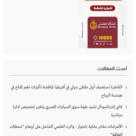
أحدث المقالات
القاهرة تستضيف أول ملتقى دولي في أفريقيا لمناقشة تأثيرات تغير المناخ في
هندسة الرياح
كاي إنترناشونال تشيد بقوة سوق السيارات المصري وتقرر تخصيص ادارة
مباشرة
الأهرامات مقابر ملكية بامتياز.. والرد العلمي الشامل على أوهام “محطات
الطاقة”