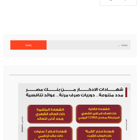
البحث
عن: