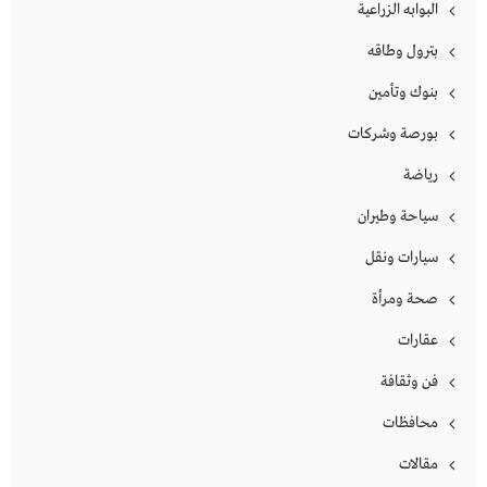
البوابه الزراعية
بترول وطاقه
بنوك وتأمين
بورصة وشركات
رياضة
سياحة وطيران
سيارات ونقل
صحة ومرأة
عقارات
فن وثقافة
محافظات
مقالات