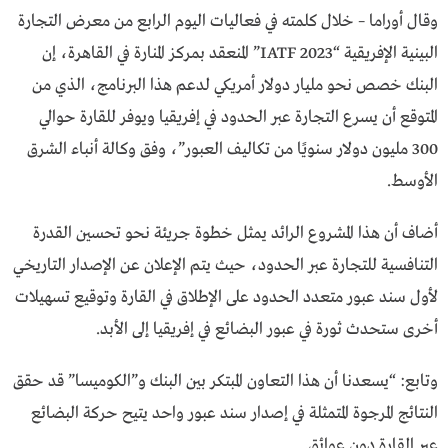
وقال أوراما – خلال كلمته في فعاليات اليوم الرابع من معرض التجارة
البينية الإفريقية “IATF 2023” المنعقد بمركز المنارة في القاهرة، إن
البنك خصص نحو مليار دولار أمريكي لدعم هذا البرنامج، الذي من
المتوقع أن يسرع التجارة عبر الحدود في إفريقيا ويوفر للقارة حوالي
300 مليون دولار سنويًا من تكاليف العبور”، وفق وكالة أنباء الشرق
الأوسط.
أضاف أن هذا المشروع الرائد يمثل خطوة جريئة نحو تحسين القدرة
التنافسية للتجارة عبر الحدود، حيث يتم الإعلان عن الإصدار التاريخي
لأول سند عبور متعدد الحدود على الإطلاق في القارة وتوقيع تسهيلات
أخرى ستحدث ثورة في عبور البضائع في إفريقيا إلى الأبد.
وتابع: “يسعدنا أن هذا التعاون المبتكر بين البنك و”الكوميسا” قد حقق
النتائج المرجوة المتمثلة في إصدار سند عبور واحد يتيح حركة البضائع
عبر القارة دون عوائق.