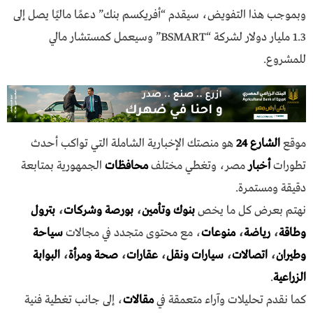
وبموجب هذا التفويض، سيقدم “أفريكسم بنك” دعمًا ماليًا يصل إلى
1.3 مليار دولار لشركة “BSMART” وسيعمل كمستشار مالي
للمشروع.
موقع
الشارع 24
هو منصتك الإخبارية الشاملة التي تواكب أحدث
تطورات
أخبار
مصر، وتغطي مختلف
محافظات
الجمهورية بمتابعة
دقيقة ومستمرة.
نهتم بعرض كل ما يخص
بنوك وتأمين
،
بورصة وشركات
،
بترول
وطاقة
،
رياضة
،
منوعات
، مع محتوى متجدد في مجالات
سياحة
وطيران
،
اتصالات
،
سيارات ونقل
،
عقارات
،
صحة ومرأة
،
البوابة
الزراعية
.
كما نقدم تحليلات وآراء متعمقة في
مقالات
، إلى جانب تغطية فنية