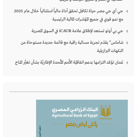
جي آي جي مصر حياة تكافل تحقق أداءً مالياً استثنائياً خلال عام 2025
مع نمو قوي في جميع المؤشرات المالية الرئيسية
جي بي أوتو تستعد لإطلاق علامة iCAUR في السوق المصرية
شاماس” يقدّم تجربة مسائية راقية مع قائمة جديدة مستوحاة من
النكهات البرازيلية
عُمان تؤكد التزامها بدعم اتفاقيَّة الأُمم المُتَّحدة الإطاريَّة بشأن تغيُّر المناخ