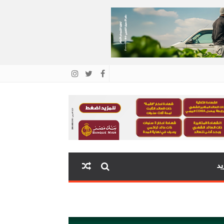
يد
اية البنك المركزي المصري