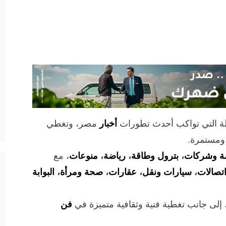
لة التي تواكب أحدث تطورات
أخبار
مصر، وتغطي
 ومستمرة.
ة وشركات
،
بترول وطاقة
،
رياضة
،
منوعات
، مع
تصالات
،
سيارات ونقل
،
عقارات
،
صحة ومرأة
،
البوابة
 إلى جانب تغطية فنية وثقافية متميزة في
فن