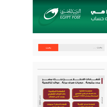
البحث
عن: