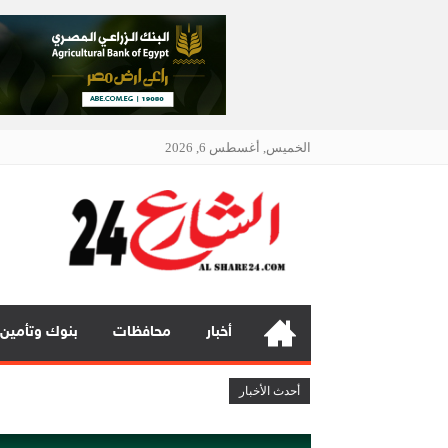
الخميس, أغسطس 6, 2026
الشار
أنت دائمًا
أخبار
محافظات
بنوك وتأمين
بنك مصر يشارك في فعالية “اليوم الع
أحدث الأخبار
چرمين عامر تنضم إلى منظمة G100 التابعة للرابطة النسائية العالمية All Ladies League عن الإعلام الرقمي والتجارة الإلكترونية
تعيين “تيمور إسماعيل” مديراً عاماً لعلامتى ( BAIC & ZEEKR ) بمجموع