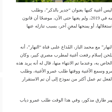
 أغنية كتبها بعنوان “جدير بالذكر”، وطلب
المطرب عمرو دياب تنازل عنها لضمها لألبومه في 2019، ولم يغنها حتى الآن، موضحًا أن قانون
لالها، أو يمنحها لمغنٍ آخر، بسبب تنازله عنها
ار” مع محمد الباز، المُذاع علىى قناة “النهار”، أنه
ع الملحن إسلام رفعت أغنية لمطرب مصري كبير، وكان
اص به، وعندما تم الانتهاء منها، قال له أنه يريد هذه
و وسمع الأغنية ووقتها طلب عمرو الأغنية، وطلب
لفعل تم عمل أكثر من نموذج إلى أن تم الاستقرار
لشهير طارق مدكور، وفي هذا الوقت طلب عمرو دياب