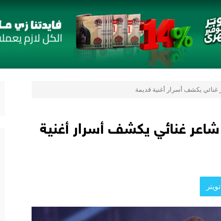
رب
 «بلد» لتعزيز حضورها في سوق تحويلات المصريين بالخارج
ستراتيجية مع أومودا وجايكو باستثمار 5 مليار جنيه لدعم قطاع السيارات في مصر
صر و«التوكيل دوت كوم» تعلنان شراكة لشراء سيارات ميتسوبيشي أونلاين
ر غنائي يكشف أسرار أغنية قديمة
 شاعر غنائي يكشف أسرار أغنية
ويتر