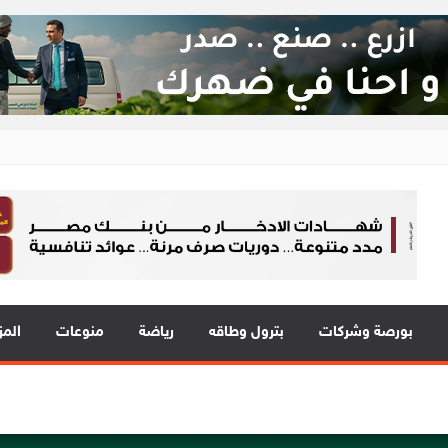
ع 24
 في قلب الحدث
بورصة وشركات
بترول وطاقه
رياضة
منوعات
المز
المي للشباب” ويقدم العديد من العروض المجانية دعمًا للشمول المالي تحت رع
ة EIM للسيارات