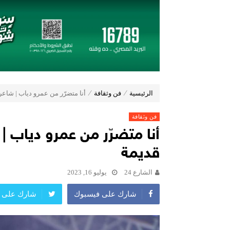
تعيين “أحمد على” مديراً عاماً لعلامة ( Jaecoo & Omoda ) بمجموعة عز الع
إي اف چي فاينانس تستعرض خطط نمو
(Zoox) تكشف عن الجيل الجديد من “روبوتاكسي” وتستعد لإنتاج 100 وحدة أسبوعياً
مجموعة عز العرب السويدي للاستثمارات توقّع شراكة ا
19 نوفمبر.. إنطلاق 《أوتو إكس》 أكبر معرض لموزعين السيارات المعتمدين في مصر
أكبر بطارية في تاريخ سلسلة vivo Y تشعل المنافسة في مصر مع إطلاق vivo Y500، المزود ببطارية BlueVolt رائدة بسعة 8100 مللي أمبير
دايموند موتورز–ميتسوبيشي موتورز م
الرئيسية
⁄
فن وثقافة
⁄
أنا متضرّر من عمرو دياب | شاع
فن وثقافة
أنا متضرّر من عمرو دياب |
قديمة
الشارع 24
يوليو 16, 2023
شارك على فيسبوك
شارك على ت