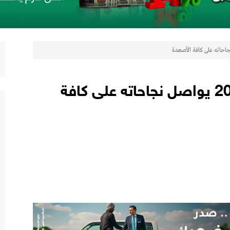
 مع أومودا وجايكو باستثمار 5 مليار جنيه لدعم قطاع السيارات في مصر
لتوكيل دوت كوم» تعلنان شراكة لشراء سيارات ميتسوبيشي أونلاين
أوتوميكانيكا إسطنبول 2025 يواصل نجاحاته على كافة