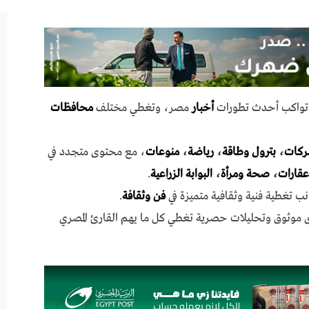
ي تواكب أحدث تطورات
أخبار
مصر، وتغطي مختلف
محافظات
ركات
،
بترول وطاقة
،
رياضة
،
منوعات
، مع محتوى متجدد في
عقارات
،
صحة ومرأة
،
البوابة الزراعية
.
نب تغطية فنية وثقافية متميزة في
فن وثقافة
.
ى موثوق وتحليلات حصرية تغطي كل ما يهم القارئ المصري