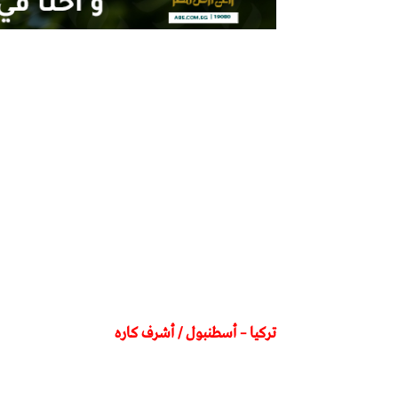
تركيا – أسطنبول / أشــرف كــاره