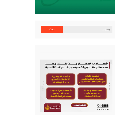
البحث
عن: