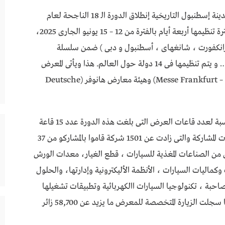
شهدت أرض معارض (توياب – TUYAP) التركية بمدينة إسطنبول التاريخية إنطلاق الدورة الـ 18 الناجحة لعام
2025 لمعرض أوتوميكانيكا إسطنبول والتى إمتدت فترة تنظيمها أربعة أيام بالفترة من 12 – 15 يونيو الجارى 2025،
(فرانكفورت ، شانغهاى ، أسطنبول و دبى ) ضمن سلسلة
معارض أوتوميكانيكا العالمية البالغة 14 دورة عالمياً … و يتم تنظيمها فى 14 دولة حول العالم. هذا ويأتى المعرض
بتنظيم مشارك بين (هيئة معارض مدينة فرانكفورت – Messe Frankfurt) وهيئة معارض هانوفر (Deutsche
هذا وقد إستطاع المعرض تحقيق طفرة واضحة بالنسبة لعدد قاعات العرض التى بلغت هذه الدورة عدد 15 قاعة
وعلى مساحة تزيد عن 45,000 م2 ، ولعدد الشركات المشاركة والتى زادت عن 1501 شركة قاموا بالمشاركو من 37
ن الصناعات المغذية للسيارات ، قطع الغيار، معدات الورش
ماليات السيارات ، الأنظمة الأليكترونية وإدارتها، والحلول
صاحبة ، تكنولوجيا السيارات االكهربائية وتطبيقات تشغيلها
وكذا الخدمات الإعلامية المتخصصة… وغيرها ، فيما سجلت الزيارة المتخصصة للمعرض ما يزيد عن 58,700 زائر