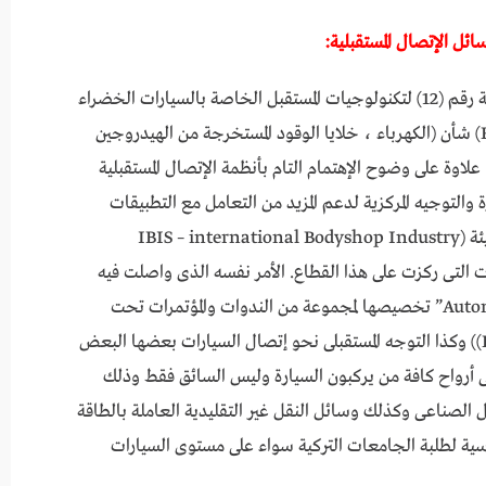
سائل الإتصال المستقبلية:
فى توجه جديد من إدارة المعرض قامت بتحديد قاعة رقم (12) لتكنولوجيات المستقبل الخاصة بالسيارات الخضراء
العاملة ببدائل الوقود التقليدية (Future Mobility) شأن (الكهرباء ، خلايا الوقود المستخرجة من الهيدروجين
، علاوة على وضوح الإهتمام التام بأنظمة الإتصال المستقبلية
والتوجيه المركزية لدعم المزيد من التعامل مع التطبيقات
الأليكترونية الحديثة وهو ما كان ضمن إهتمامات هيئة (IBIS – international Bodyshop Industry
اضرات التى ركزت على هذا القطاع. الأمر نفسه الذى واصلت فيه
أكاديمية أوتوميكانيكا أو “Automechanika Academy” تخصيصها لمجموعة من الندوات والمؤتمرات تحت
تسمية E-mobility and Future Technologies)) وكذا التوجه المستقبلى نحو إتصال السيارات بعضها البعض
أرواح كافة من يركبون السيارة وليس السائق فقط وذلك
ال الصناعى وكذلك وسائل النقل غير التقليدية العاملة بالطاقة
ة لطلبة الجامعات التركية سواء على مستوى السيارات