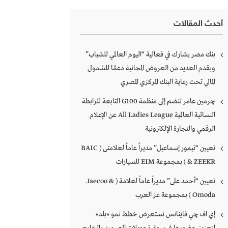
أحدث المقالات
بنك مصر يشارك في فعالية “اليوم العالمي للشباب”
ويقدم العديد من العروض المجانية دعمًا للشمول
المالي تحت رعاية البنك المركزي المصري
چرمين عامر تنضم إلى منظمة G100 التابعة للرابطة
النسائية العالمية All Ladies League عن الإعلام
الرقمي والتجارة الإلكترونية
تعيين “تيمور إسماعيل” مديراً عاماً لعلامتى ( BAIC
& ZEEKR ) بمجموعة EIM للسيارات
تعيين “أحمد على” مديراً عاماً لعلامة ( Jaecoo &
Omoda ) بمجموعة عز العرب
إي اف چي فاينانس تستعرض خطط نمو «بلد»