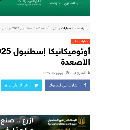
مجموعة عز العرب السويدي للاستثمارات توقّع شراكة استراتيجية
19 نوفمبر.. إنطلاق 《أوتو إكس》 أكبر معرض لموزعين السيارات المعتمدين في مصر
أكبر بطارية في تاريخ سلسلة vivo Y تشعل المنافسة في مصر مع إطلاق vivo Y500، المزود ببطارية BlueVolt رائدة بسعة 8100 مللي أمبير
دايموند موتورز–ميتسوبيشي موتورز مصر و«ا
⁄
⁄
الرئيسية
سيارات ونقل
أوتوميكانيكا إسطنبول 2025 يواصل نجاحاته على كافة الأصعدة
سيارات ونقل
الأصعدة
الشارع 24
يونيو 15, 2025
شارك على فيسبوك
شارك على تويتر