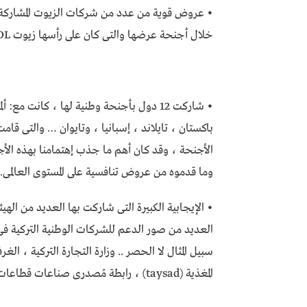
• عروض قوية من عدد من شركات الزيوت المشاركة ب
خلال أجنحة عرضها والتى كان على رأسها زيوت REXOIL ، AKSOIL , Castrol, MANNOL وغيرهم كثيرين.
• شاركت 12 دول بأجنحة وطنية لها ، كانت مع
باكستان ، تايلاند ، إسبانيا ، وتايوان … والتى قا
الأجنحة ، وقد كان أهم ما جذب إهتمامنا بهذه ال
وما قدموه من عروض تنافسية على المستوى العالمى.
• الإيجابية الكبيرة التى شاركت بها العديد من ال
العديد من صور الدعم للشركات الوطنية التركية فى م
سبيل المثال لا الحصر .. وزارة التجارة التركية ، الغ
المغذية (taysad) ، رابطة مُصدرى صناعات قطاعات السيارات (OIB).. وغيرهم كثيرين.