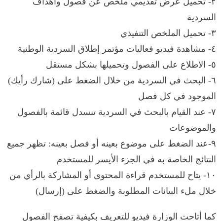
٢- تحميل عرض تقديمي ملخص عن فصول وأهداف
السردية
٣- تحميل الملخص التنفيذي
٤- مشاهدة فيديو فعاليات مؤتمر إطلاق السردية الوطنية
٥- الاطلاع على الفصول وتحميلها بشكل مستقل
٦- البحث في السردية من خلال الضغط على (شارك رأيك)
الموجود في كل فصل
٧- عند القيام بالبحث في السردية تنسدل قائمة بالفصول
والموضوعات
٩-عند الضغط على موضوع بعينه أو فصل بعينه: تظهر جميع
النتائج الخاصة به في الجزء الأيسر للمستخدم
١٠- يتاح للمستخدم قراءة المحتوى أو المشاركة بالرأي من
خلال ملء البيانات المطلوبة والضغط على (إرسال)
كما أتاحت الوزارة فيديو للتعريف بكيفية تصفح الفصول