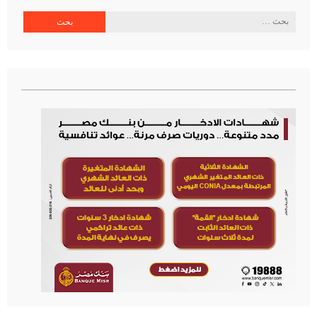
البحث
عن: