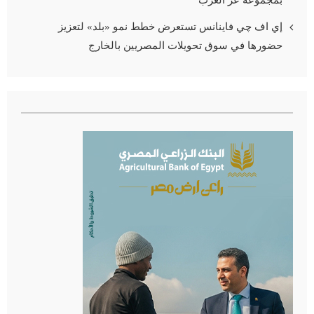
بمجموعة عز العرب
إي اف چي فاينانس تستعرض خطط نمو «بلد» لتعزيز
حضورها في سوق تحويلات المصريين بالخارج