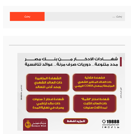
البحث
عن: