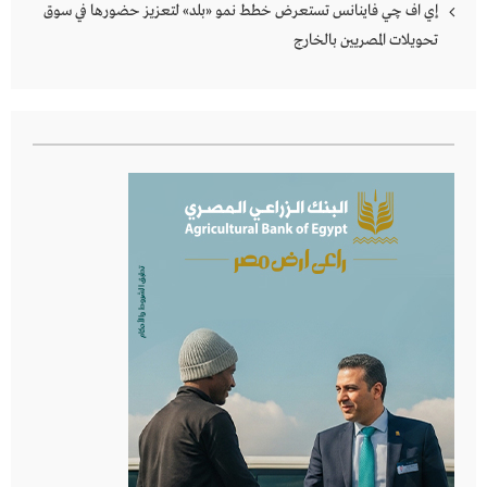
إي اف چي فاينانس تستعرض خطط نمو «بلد» لتعزيز حضورها في سوق
تحويلات المصريين بالخارج