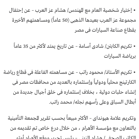
• إختيار شخصية العام مع المهندس/ هشام عز العرب – عن إحتفال
مجموعة عز العرب بعيدها الذهبى (50 عاماً) ومساهمتهم الأخيرة
بقطاع صناعة السيارات فى مصر
• تكريم الكابتن/ شادى أسامة – عن تاريخ يمتد لأكثر من 35 عاماً
برياضة السيارات
• تكريم الأستاذ/ محمود راتب – عن مساهمته الفاعلة فى قطاع رياضة
الكارتينج محلياً ودولياً وإستثماره بالعديد من محافظات مصر فى
إنشاء حلبات دولية ، بخلاف إستثماره فى خلق أجيال جديدة من
أبطال السباق وعلى رأسهم نجله/ محمد راتب.
وتكريم علامة هيونداى – الأكثر مبيعاً بحسب تقرير المجمعة التأمينية
بالتعاون مع مؤسسة الأهرام ، من خلال درع خاص تم تقديمه من
الكاتب الصحفى/ هشام الزينى – رئيس تحرير موقع الأهرام أوتو.