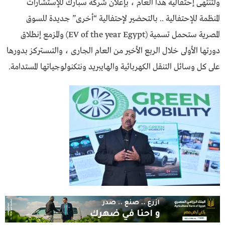
ولتنتهى إحتفالية هذا العام ، بإعلان شركة سبارك للإستشارات
المنظمة للإحتفالية .. بالتحضير لإحتفالية “أخرى” جديدة للسوق
المصرية ستحمل تسمية (EV of the year Egypt) والمزمع إنطلاق
دورتها الأولى خلال الربع الأخير من العام الجارى ، والتىستركز بدورها
على كل وسائل التنقل الكهربائية والهايبريد ونتكنولوجياتها المستدامة.