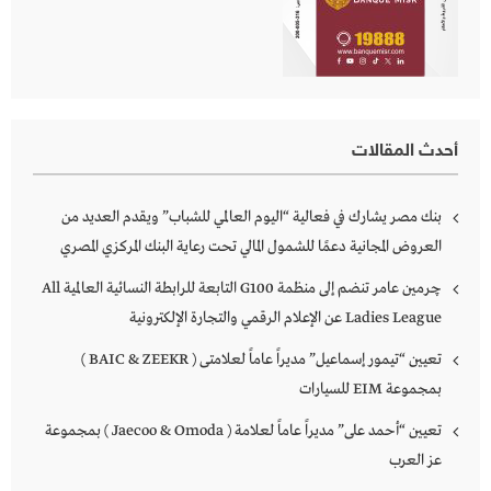
أحدث المقالات
بنك مصر يشارك في فعالية “اليوم العالمي للشباب” ويقدم العديد من
العروض المجانية دعمًا للشمول المالي تحت رعاية البنك المركزي المصري
چرمين عامر تنضم إلى منظمة G100 التابعة للرابطة النسائية العالمية All
Ladies League عن الإعلام الرقمي والتجارة الإلكترونية
تعيين “تيمور إسماعيل” مديراً عاماً لعلامتى ( BAIC & ZEEKR )
بمجموعة EIM للسيارات
تعيين “أحمد على” مديراً عاماً لعلامة ( Jaecoo & Omoda ) بمجموعة
عز العرب