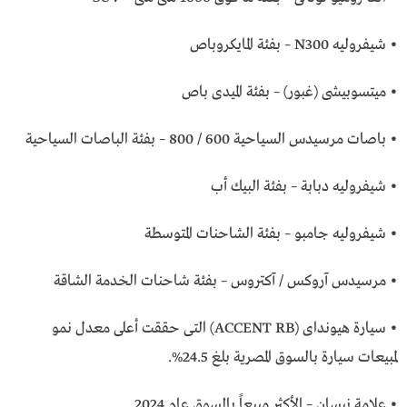
• شيفروليه N300 – بفئة المايكروباص
• ميتسوبيشى (غبور) – بفئة الميدى باص
• باصات مرسيدس السياحية 600 / 800 – بفئة الباصات السياحية
• شيفروليه دبابة – بفئة البيك أب
• شيفروليه جامبو – بفئة الشاحنات المتوسطة
• مرسيدس آروكس / آكتروس – بفئة شاحنات الخدمة الشاقة
• سيارة هيونداى (ACCENT RB) التى حققت أعلى معدل نمو
لمبيعات سيارة بالسوق المصرية بلغ 24.5%.
• علامة نيسان – الأكثر مبيعاً بالسوق عام 2024