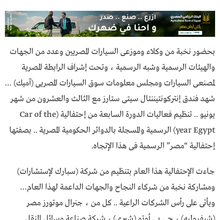
بحضور نخبة من وكلاء وموزعى السيارات المصريين وعدد من الجهات
والهيئات الرسمية وشبه الرسمية ، وتحت إشراف الرابطة المصرية
لمصنعى السيارات ومجلس معلومات سوق السيارات المصريى (آميك) …
شهد فندق إنتركونتيننتال سيتى ستارز مع الثالث والعشرون من شهر
يونيو .. تنظيم فعاليات الدورة السابعة من إحتفالية (Car of the
year Egypt) الرسمية والمسجلة بالدوائر الحكومية المصرية .. بصفتها
إحتفالية “مصر” الرسمية فى هذا الإتجاه.
جاءت الإحتفالية هذا العام بتنظيم من شركة (ســــبارك لإستشارات)
ومشاركة نخبة من شركاء النجاح والجهات الداعمة لهذا العام…
ويأتى على رأس الشركات الراعية .. كل من ، جنرال موتورز مصر
(شيفروليه) ، جى بى أوتو (شيرى) ، شركة صناعة وسائل النقل