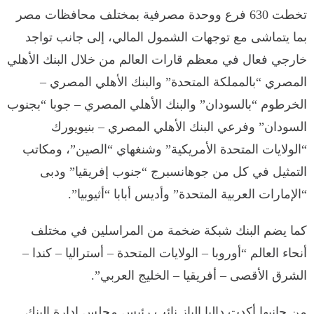
تخطت 630 فرع ووحدة مصرفية بمختلف محافظات مصر
بما يتماشى مع توجهات الشمول المالي، إلى جانب تواجد
خارجي فعال في معظم قارات العالم من خلال البنك الأهلي
المصري “بالمملكة المتحدة” والبنك الأهلي المصري –
الخرطوم “بالسودان” والبنك الأهلي المصري – جوبا “بجنوب
السودان” وفرعي البنك الأهلي المصري – بنيويورك
“الولايات المتحدة الأمريكية” وشنغهاي “الصين”، ومكاتب
التمثيل في كل من جوهانسبرج “جنوب إفريقيا” ودبى
“الإمارات العربية المتحدة” وأديس أبابا “أثيوبيا”.
كما يضم البنك شبكة ضخمة من المراسلين في مختلف
أنحاء العالم “أوروبا – الولايات المتحدة – أستراليا – كندا –
الشرق الأقصى – أفريقيا – الخليج العربي”.
من جانبها أكدت داليا الباز نائب رئيس مجلس ادارة البنك