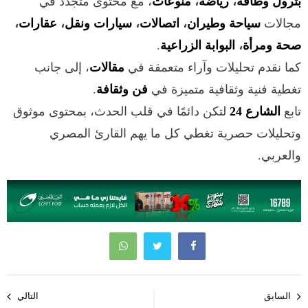
بترول وطاقة
،
رياضة
،
منوعات
، مع محتوى متجدد في
مجالات
سياحة وطيران
،
اتصالات
،
سيارات ونقل
،
عقارات
،
صحة ومرأة
،
البوابة الزراعية
.
كما نقدم تحليلات وآراء متعمقة في
مقالات
، إلى جانب
تغطية فنية وثقافية متميزة في
فن وثقافة
.
تابع
الشارع 24
لتكن دائمًا في قلب الحدث، بمحتوى موثوق
وتحليلات حصرية تغطي كل ما يهم القارئ المصري
والعربي.
تصفّح
السابق
التالي
المقالات