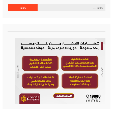
البحث
عن: