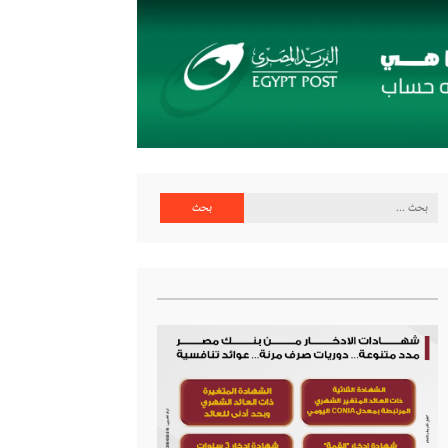
البحث
عن: