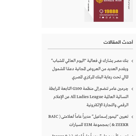
أحدث المقالات
بنك مصر يشارك في فعالية “اليوم العالمي للشباب”
ويقدم العديد من العروض المجانية دعمًا للشمول
المالي تحت رعاية البنك المركزي المصري
چرمين عامر تنضم إلى منظمة G100 التابعة للرابطة
النسائية العالمية All Ladies League عن الإعلام
الرقمي والتجارة الإلكترونية
تعيين “تيمور إسماعيل” مديراً عاماً لعلامتى ( BAIC
& ZEEKR ) بمجموعة EIM للسيارات