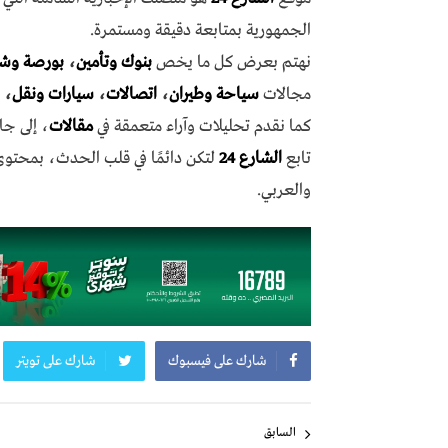
الجمهورية بمتابعة دقيقة ومستمرة.
نهتم بعرض كل ما يخص
بنوك وتأمين
،
بورصة وش
مجالات
سياحة وطيران
،
اتصالات
،
سيارات ونقل
،
كما نقدم تحليلات وآراء متعمقة في
مقالات
، إلى جا
تابع
الشارع 24
لتكن دائمًا في قلب الحدث، بمحتو
والعربي.
شارك على فيسبوك
شارك على تويتر
تصفّح
السابق
المقالات