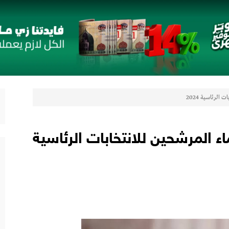
لتعزيز حضورها في سوق تحويلات المصريين بالخارج
 مع أومودا وجايكو باستثمار 5 مليار جنيه لدعم قطاع السيارات في مصر
الرئاسية 2024
لتوكيل دوت كوم» تعلنان شراكة لشراء سيارات ميتسوبيشي أونلاين
اب” ويقدم العديد من العروض المجانية دعمًا للشمول المالي تحت رعاية البنك المركزي المصري
ماء المرشحين للانتخابات الرئاسية
رات