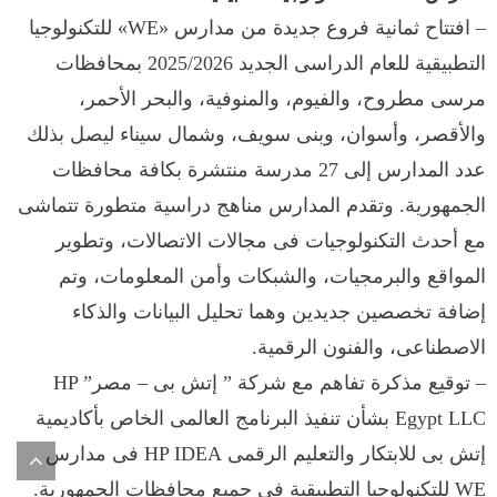
– افتتاح ثمانية فروع جديدة من مدارس «WE» للتكنولوجيا
التطبيقية للعام الدراسى الجديد 2025/2026 بمحافظات
مرسى مطروح، والفيوم، والمنوفية، والبحر الأحمر،
والأقصر، وأسوان، وبنى سويف، وشمال سيناء ليصل بذلك
عدد المدارس إلى 27 مدرسة منتشرة بكافة محافظات
الجمهورية. وتقدم المدارس مناهج دراسية متطورة تتماشى
مع أحدث التكنولوجيات فى مجالات الاتصالات، وتطوير
المواقع والبرمجيات، والشبكات وأمن المعلومات، وتم
إضافة تخصصين جديدين وهما تحليل البيانات والذكاء
الاصطناعى، والفنون الرقمية.
– توقيع مذكرة تفاهم مع شركة ” إتش بى – مصر” HP
Egypt LLC بشأن تنفيذ البرنامج العالمى الخاص بأكاديمية
إتش بى للابتكار والتعليم الرقمى HP IDEA فى مدارس
WE للتكنولوجيا التطبيقية فى جميع محافظات الجمهورية.