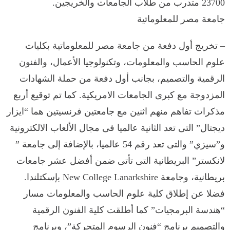
23700 متدرب من طلاب الجامعات والخريجين.
جامعة مصر للمعلوماتية
– تخريج أول دفعة من جامعة مصر للمعلوماتية بكليات
علوم الحاسب والمعلومات، وتكنولوجيا الأعمال، والفنون
الرقمية والتصميم، بجانب أول دفعة من حملة الشهادات
المزدوجة مع كبرى الجامعات الامريكية. كما تم توقيع أربع
مذكرات تفاهم منهم اثنين مع جامعتين فرنسيتين هما “ايزار
ديجتال” التى تعد الثانية عالميا فى مجال الألعاب الالكترونية
و”سيزي” والتى تعد رقم 54 عالميا، بالإضافة إلى جامعة ”
لانكستر” البريطانية التى تأتى ضمن أفضل عشر جامعات
بريطانية، وجامعة New College Lanarkshire بإسكتلندا.
فضلا عن إطلاق كلية علوم الحاسب والمعلومات مسار
“هندسة البرمجيات” كما أطلقت كلية الفنون الرقمية
والتصميم برنامج “فنون الرسوم المتحركة”، وبرنامج