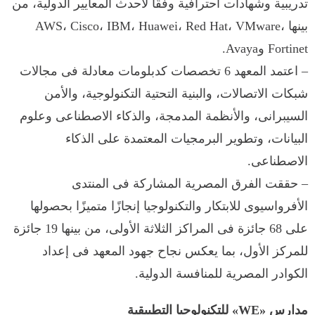
تدريبية وشهادات احترافية وفقًا لأحدث المعايير الدولية، من
بينها AWS، Cisco، IBM، Huawei، Red Hat، VMware،
Fortinet وAvaya.
– اعتمد المعهد 6 تخصصات كدبلومات معادلة فى مجالات
شبكات الاتصالات، والبنية التحتية التكنولوجية، والأمن
السيبرانى، والأنظمة المدمجة، والذكاء الاصطناعى وعلوم
البيانات، وتطوير البرمجيات المعتمدة على الذكاء
الاصطناعى.
– حققت الفرق المصرية المشاركة فى المنتدى
الأفرواسيوى للابتكار والتكنولوجيا إنجازًا متميزًا بحصولها
على 68 جائزة فى المراكز الثلاثة الأولى، من بينها 19 جائزة
للمركز الأول، بما يعكس نجاح جهود المعهد فى إعداد
الكوادر المصرية للمنافسة الدولية.
مدارس «WE» للتكنولوجيا التطبيقية