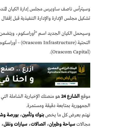
وسيترأس ناصف ساويرس مجلس إدارة الكيان المندمج ب
تشكيل مجلس الإدارة والإدارة التنفيذية قبل إقفال 
وسيحمل الكيان الجديد اسم “أوراسكوم، ويتضمن ثل
(Orascom Capital).
موقع
الشارع 24
هو منصتك الإخبارية الشاملة الت
الجمهورية بمتابعة دقيقة ومستمرة.
نهتم بعرض كل ما يخص
بنوك وتأمين
،
بورصة وش
مجالات
سياحة وطيران
،
اتصالات
،
سيارات ونقل
،