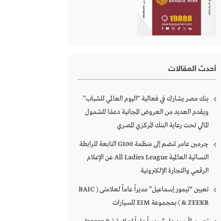
أحدث المقالات
بنك مصر يشارك في فعالية “اليوم العالمي للشباب”
ويقدم العديد من العروض المجانية دعمًا للشمول
المالي تحت رعاية البنك المركزي المصري
چرمين عامر تنضم إلى منظمة G100 التابعة للرابطة
النسائية العالمية All Ladies League عن الإعلام
الرقمي والتجارة الإلكترونية
تعيين “تيمور إسماعيل” مديراً عاماً لعلامتى ( BAIC
& ZEEKR ) بمجموعة EIM للسيارات