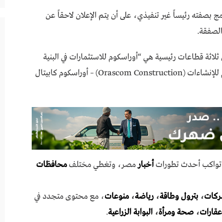
صفته رئيساً غير تنفيذي، على أن يتم الإعلان لاحقاً عن
الصفقة.
اثة قطاعات رئيسية هي “أوراسكوم للاستثمارات في البنية
التحتية (Orascom Infrastructure) – أوراسكوم للإنشاءات (Orascom Construction) – أوراسكوم كابيتال
ي تواكب أحدث تطورات
أخبار
مصر، وتغطي مختلف
محافظات
ركات
،
بترول وطاقة
،
رياضة
،
منوعات
، مع محتوى متجدد في
عقارات
،
صحة ومرأة
،
البوابة الزراعية
.