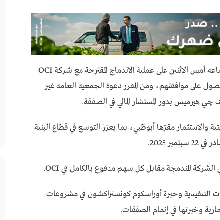
وافق مجلس إدارة أوراسكوم كونستراكشون في اجتماعه أمس الاثنين على عملية الاندماج المقترحة مع شركة OCI
للحصول على موافقتهم، ومن المقرر دعوة الجمعية العامة غير
ية والاستثمار مقرّها أبوظبي، بما يعزز التوسع في قطاع البنية
مبر 2025.
رات التنفيذية وخبرة أوراسكوم كونستراكشون في مشروعات