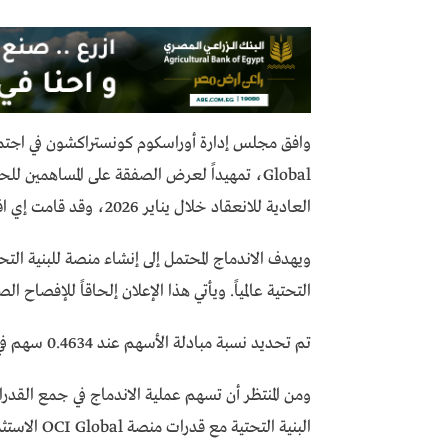
Global، تمهيداً لعرض الصفقة على المساهمين 
العادية للانعقاد خلال يناير 2026، وقد قامت إي اف چي هيرميس بدور المستشار المالي في الصفقة.
ويهدف الاندماج المحتمل إلى إنشاء منصة للبنية التحت
التحتية عالمياً. ويأتي هذا الإعلان إلحاقاً للإفصاح الصادر في 22 سبت
تم تحديد نسبة مبادلة الأسهم عند 0.4634 سهم في الشركة المندمجة مقابل كل سهم مدفوع بالكامل في OCI.
ومن المنتظر أن تسهم عملية الاندماج في جمع القد
البنية التحتية مع قدرات منصة OCI Global الاستثمارية وخبرتها في إتمام الصفقات.