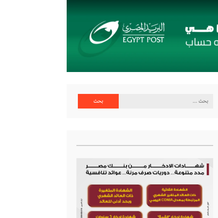
البحث
عن: