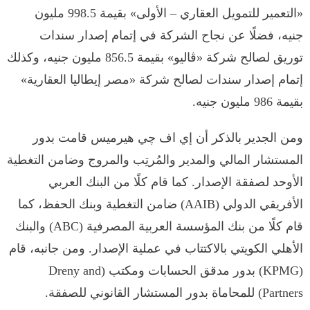
«التعمير للتمويل العقاري – الأولى» بقيمة 998.5 مليون
جنيه، فضلًا عن نجاح الشركة في إتمام إصدار سندات
توريق لصالح شركة «ڤاليو» بقيمة 856.5 مليون جنيه، وكذلك
إتمام إصدار سندات لصالح شركة «مصر إيطاليا العقارية»
بقيمة 986 مليون جنيه.
ومن الجدير بالذكر أن إي اف چي هيرميس قامت بدور
المستشار المالي والمدير والمُرتِب والمروج وضامن التغطية
الأوحد لصفقة الإصدار. كما قام كلًا من البنك العربي
الأفريقي الدولي (AAIB) ضامن التغطية وبنك الحفظ، كما
قام كلًا من بنك المؤسسة العربية المصرفية (ABC) والبنك
الأهلي الكويتي بالاكتتاب في عملية الإصدار. ومن جانبه، قام
(KPMG) بدور مدقق الحسابات ومكتب (Dreny and
Partners) للمحاماة بدور المستشار القانوني للصفقة.