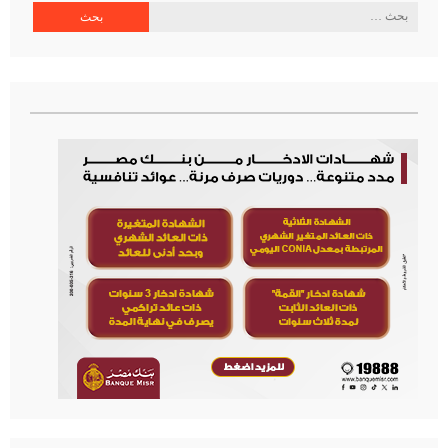
البحث
عن: