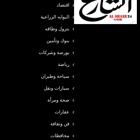
اقتصاد
البوابه الزراعية
بترول وطاقه
بنوك وتأمين
بورصة وشركات
رياضة
سياحة وطيران
سيارات ونقل
صحة ومرأة
عقارات
فن وثقافة
محافظات