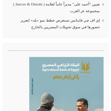
تعيين “أحمد على” مديراً عاماً لعلامة ( Jaecoo & Omoda )
بمجموعة عز العرب
إي اف چي فاينانس تستعرض خطط نمو «بلد» لتعزيز
حضورها في سوق تحويلات المصريين بالخارج