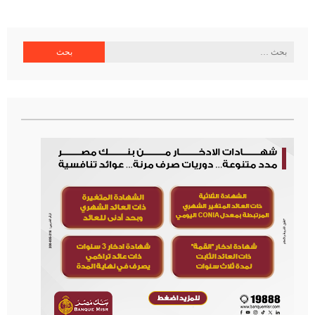
البحث
عن: