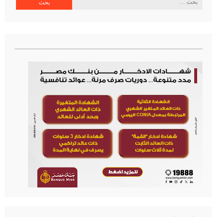
البحث
عن: