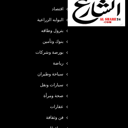
اقتصاد
البوابه الزراعية
بترول وطاقه
بنوك وتأمين
بورصة وشركات
رياضة
سياحة وطيران
سيارات ونقل
صحة ومرأة
عقارات
فن وثقافة