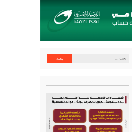
اية البنك المركزي المصري
البحث
عن: