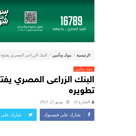
شاماس” يقدّم تجربة مسائية راقية مع
عُمان تؤكد التزامها بدعم اتفاقيَّة الأُمم ا
مراسم اربعين ليست كسابقاتها
جولدن تاون تبدأ أعمال الإنشاءات بمشروع «GT Business City» بالتزامن مع طرح المرحلة الأولى للبيع.. وتنفيذ مبكر
طلاب الميكاترونيات بالجامعة المصرية الروسية
بنك مصر يشارك في فعالية “اليوم الع
چرمين عامر تنضم إلى منظمة G100 التابعة للرابطة النسائية العالمية All Ladies League عن الإعلام الرقمي والتجارة الإلكترونية
الرئيسية
⁄
بنوك وتأمين
⁄
البنك الزراعى المصري يفتتح فر
بنوك وتأمين
البنك الزراعى المصري يفتتح
تطويره
الشارع 24
يونيو 22, 2023
شارك على فيسبوك
شارك على ت