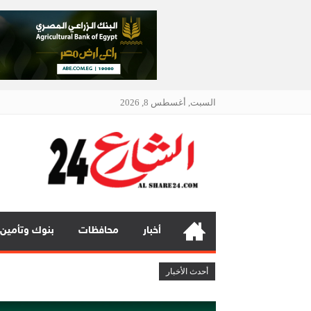
السبت, أغسطس 8, 2026
الشار
أنت دائمًا
أخبار
محافظات
بنوك وتأمين
فيكسد مصر (FEDIS) وحلول تتشاركان في تطوير أول منصة للسياحة الصحية في مصر والشرق الأوسط وأفريقيا
أحدث الأخبار
جي آي جي مصر حياة تكافل تحقق أداءً مالياً استثنائياً خلال عام 025
جي بي أوتو تستعد لإطلاق علامة iCAUR في السوق المصرية