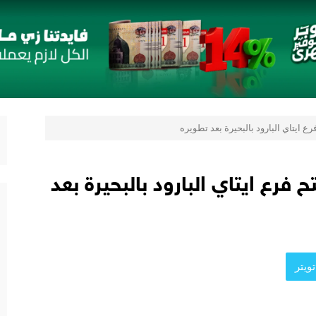
 قائمة جديدة مستوحاة من النكهات البرازيلية
لمُتَّحدة الإطاريَّة بشأن تغيُّر المناخ
 يعزز ثقة المستثمرين
 يقدمون 7 مشاريع واعدة
المي للشباب” ويقدم العديد من العروض المجانية دعمًا للشمول المالي تحت رع
ع ايتاي البارود بالبحيرة بعد تطويره
 فرع ايتاي البارود بالبحيرة بعد
ويتر