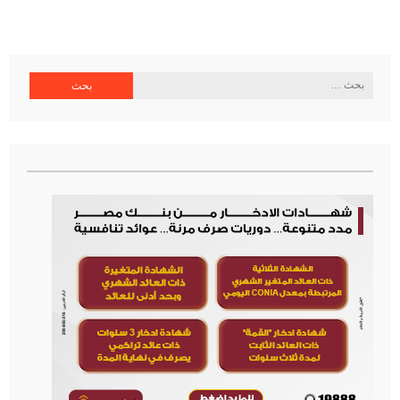
البحث
عن: