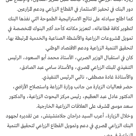
دور البنك في تحفيز الاستثمار في القطاع الزراعي ودعم المزارعين.
كما اطلع سيادته على نتائج الاستراتيجية الطموحة التي نفذها البنك
لتطوير كافة قطاعاته، لتعزيز مكانته كأحد أكبر البنوك المتخصصة في
تمويل المشروعات الزراعية والأنشطة الصناعية والخدمية المرتبطة بها،
لتحقيق التنمية الزراعية ودعم الاقتصاد الوطني.
كان في استقبال الوزير الصربي، الأستاذ محمد أبو السعود، الرئيس
التنفيذي للبنك الزراعي المصري، والأستاذ سامي عبد الصادق،
والأستاذة غادة مصطفى، نائبي الرئيس التنفيذي.
حضر فعاليات الزيارة من جانب وزارة الزراعة واستصلاح الأراضي،
الدكتور عادل عبد العظيم، رئيس مركز البحوث الزراعية، والدكتور
سعد موسى المشرف على العلاقات الزراعية الخارجية.
وخلال الزيارة، أعرب السيد دراجان جلامتشيتش، عن تقديره لجهود
البنك الزراعي المصري في دعم وتمويل القطاع الزراعي لتحقيق التنمية
الزراعية في مصر.