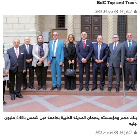
BdC Tap and Track
الشارع 24
مايو 19, 2025
بنك مصر ومؤسسته يدعمان المدينة الطبية بجامعة عين شمس بـ445 مليون
جنيه
الشارع 24
فبراير 4, 2025