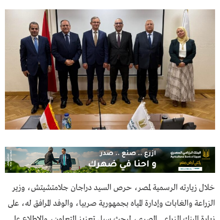
خلال زيارته الرسمية لمصر، حرص السيد دراجان جلامتشيتش، وزير
الزراعة والغابات وإدارة المياه بجمهورية صربيا، والوفد المرافق له، على
زيارة البنك الزراعي المصري، لبحث سبل تعزيز التعاون، والإطلاع على