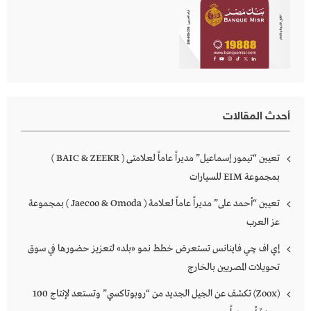
أحدث المقالات
تعيين “تيمور إسماعيل” مديراً عاماً لعلامتى ( BAIC & ZEEKR )
بمجموعة EIM للسيارات
تعيين “أحمد على” مديراً عاماً لعلامة ( Jaecoo & Omoda ) بمجموعة
عز العرب
إي اف چي فاينانس تستعرض خطط نمو «بلد» لتعزيز حضورها في سوق
تحويلات المصريين بالخارج
(Zoox) تكشف عن الجيل الجديد من “روبوتاكسي” وتستعد لإنتاج 100