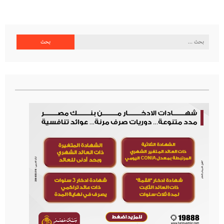
البحث
عن: