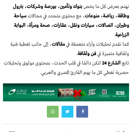
نهتم بعرض كل ما يخص
بنوك وتأمين
،
بورصة وشركات
،
بترول
وطاقة
،
رياضة
،
منوعات
، مع محتوى متجدد في مجالات
سياحة
وطيران
،
اتصالات
،
سيارات ونقل
،
عقارات
،
صحة ومرأة
،
البوابة
الزراعية
.
كما نقدم تحليلات وآراء متعمقة في
مقالات
، إلى جانب تغطية فنية
وثقافية متميزة في
فن وثقافة
.
تابع
الشارع 24
لتكن دائمًا في قلب الحدث، بمحتوى موثوق وتحليلات
حصرية تغطي كل ما يهم القارئ المصري والعربي.
تصفّح