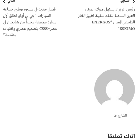
السابق
التالي
المقالات
رئيس الوزراء يستهل جولته بميناء
فصل جديد في مسيرة توطين صناعة
العين السخنة بتفقد سفينة تغييز الغاز
السيارات “جي بي أوتو تطلق أول
الطبيعي المسال “ENERGOS
سيارة مجمعة محلياً من شانجان في
ESKIMO”
مصر+CS55 بتصميم عصري وتقنيات
متقدمة”
الشارع 24
اترك تعليقاً