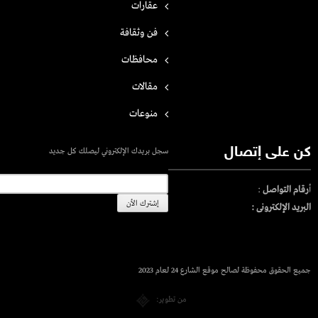
عقارات
فن وثقافة
محافظات
مقالات
منوعات
كن على إتصال
سجل بريدك الإلكتروني ليصلك كل جديد
أ
رقام التواصل
:
البريد الإلكترونى :
جميع الحقوق محفوظة لصالح موقع الشارع 24 لعام 2023
من تطوير: