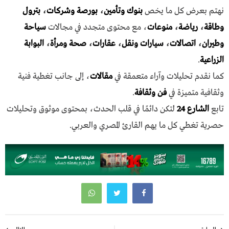
نهتم بعرض كل ما يخص
بنوك وتأمين
،
بورصة وشركات
،
بترول
وطاقة
،
رياضة
،
منوعات
، مع محتوى متجدد في مجالات
سياحة
وطيران
،
اتصالات
،
سيارات ونقل
،
عقارات
،
صحة ومرأة
،
البوابة
الزراعية
.
كما نقدم تحليلات وآراء متعمقة في
مقالات
، إلى جانب تغطية فنية
وثقافية متميزة في
فن وثقافة
.
تابع
الشارع 24
لتكن دائمًا في قلب الحدث، بمحتوى موثوق وتحليلات
حصرية تغطي كل ما يهم القارئ المصري والعربي.
تصفّح