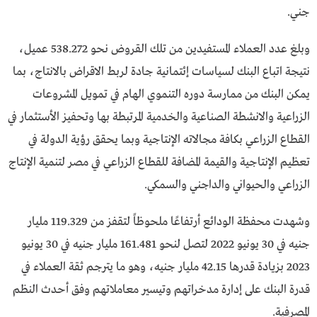
جني.
وبلغ عدد العملاء المستفيدين من تلك القروض نحو 538.272 عميل،
نتيجة اتباع البنك لسياسات إئتمانية جادة لربط الاقراض بالانتاج، بما
يمكن البنك من ممارسة دوره التنموي الهام في تمويل المشروعات
الزراعية والانشطة الصناعية والخدمية المرتبطة بها وتحفيز الأستثمار في
القطاع الزراعي بكافة مجالاته الإنتاجية وبما يحقق رؤية الدولة في
تعظيم الإنتاجية والقيمة المضافة للقطاع الزراعي في مصر لتنمية الإنتاج
الزراعي والحيواني والداجني والسمكي.
وشهدت محفظة الودائع أرتفاعًا ملحوظاً لتقفز من 119.329 مليار
جنيه في 30 يونيو 2022 لتصل لنحو 161.481 مليار جنيه في 30 يونيو
2023 بزيادة قدرها 42.15 مليار جنيه، وهو ما يترجم ثقة العملاء في
قدرة البنك على إدارة مدخراتهم وتيسير معاملاتهم وفق أحدث النظم
المصرفية.