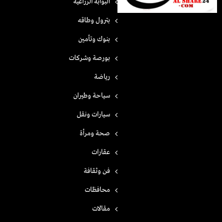
البوابه الزراعية
بترول وطاقه
بنوك وتأمين
بورصة وشركات
رياضة
سياحة وطيران
سيارات ونقل
صحة ومرأة
عقارات
فن وثقافة
محافظات
مقالات