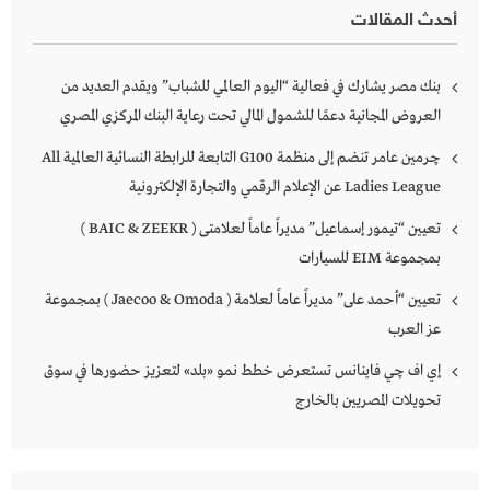
أحدث المقالات
بنك مصر يشارك في فعالية “اليوم العالمي للشباب” ويقدم العديد من
العروض المجانية دعمًا للشمول المالي تحت رعاية البنك المركزي المصري
چرمين عامر تنضم إلى منظمة G100 التابعة للرابطة النسائية العالمية All
Ladies League عن الإعلام الرقمي والتجارة الإلكترونية
تعيين “تيمور إسماعيل” مديراً عاماً لعلامتى ( BAIC & ZEEKR )
بمجموعة EIM للسيارات
تعيين “أحمد على” مديراً عاماً لعلامة ( Jaecoo & Omoda ) بمجموعة
عز العرب
إي اف چي فاينانس تستعرض خطط نمو «بلد» لتعزيز حضورها في سوق
تحويلات المصريين بالخارج