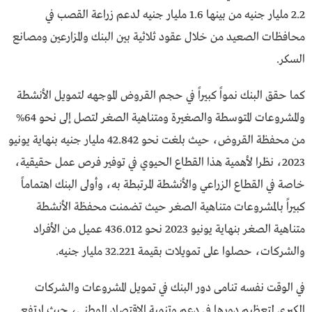
2.2 مليار جنيه من بينها 1.6 مليار جنيه لدعم زراعة القصب في
محافظات الصعيد من خلال عقود ثلاثية بين البنك والمزارعين ومصانع
السكر.
كما حقق البنك نمواً كبيراً في حجم القروض الموجهه لتمويل الأنشطة
والمشروعات المتوسطة والصغيرة ومتناهية الصغر لتصل إلى نحو 64%
من محفظة القروض، حيث بلغت نحو 42.842 مليار جنيه بنهاية يونيو
2023، نظرا لأهمية هذا القطاع الحيوي في توفير فرص عمل حقيقية،
خاصة في القطاع الزراعي والأنشطة المرتبطة به، وأولى البنك اهتماماً
كبيراً بالمشروعات متناهية الصغر حيث تضمنت محفظة الأنشطة
متناهية الصغر بنهاية يونيو 2023 نحو 436.012 عميل من الأفراد
والشركات، حصلوا على تمويلات بقيمة 32.221 مليار جنيه.
في الوقت نفسه تنامى دور البنك في تمويل المشروعات والشركات
الكبرى لتعظيم دورها في دعم وتنمية الإقتصاد الوطني، حيث ارتفع