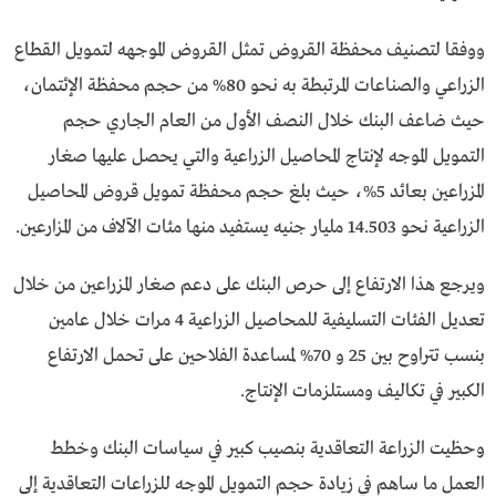
ووفقا لتصنيف محفظة القروض تمثل القروض الموجهه لتمويل القطاع
الزراعي والصناعات المرتبطة به نحو 80% من حجم محفظة الإئتمان،
حيث ضاعف البنك خلال النصف الأول من العام الجاري حجم
التمويل الموجه لإنتاج المحاصيل الزراعية والتي يحصل عليها صغار
المزراعين بعائد 5%، حيث بلغ حجم محفظة تمويل قروض المحاصيل
الزراعية نحو 14.503 مليار جنيه يستفيد منها مئات الآلاف من المزارعين.
ويرجع هذا الارتفاع إلى حرص البنك على دعم صغار المزراعين من خلال
تعديل الفئات التسليفية للمحاصيل الزراعية 4 مرات خلال عامين
بنسب تتراوح بين 25 و 70% لمساعدة الفلاحين على تحمل الارتفاع
الكبير في تكاليف ومستلزمات الإنتاج.
وحظيت الزراعة التعاقدية بنصيب كبير في سياسات البنك وخطط
العمل ما ساهم في زيادة حجم التمويل الموجه للزراعات التعاقدية إلى