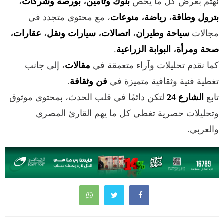
نهتم بعرض كل ما يخص
بنوك وتأمين
،
بورصة وشركات
،
بترول وطاقة
،
رياضة
،
منوعات
، مع محتوى متجدد في
مجالات
سياحة وطيران
،
اتصالات
،
سيارات ونقل
،
عقارات
،
صحة ومرأة
،
البوابة الزراعية
.
كما نقدم تحليلات وآراء متعمقة في
مقالات
، إلى جانب
تغطية فنية وثقافية متميزة في
فن وثقافة
.
تابع
الشارع 24
لتكن دائمًا في قلب الحدث، بمحتوى موثوق
وتحليلات حصرية تغطي كل ما يهم القارئ المصري
والعربي.
تصفّح