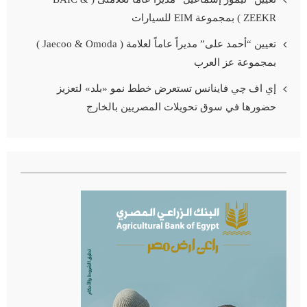
ZEEKR ) بمجموعة EIM للسيارات
تعيين “أحمد على” مديراً عاماً لعلامة ( Jaecoo & Omoda )
بمجموعة عز العرب
إي اف چي فاينانس تستعرض خطط نمو «بلد» لتعزيز
حضورها في سوق تحويلات المصريين بالخارج