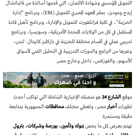
التمويل المؤسسي وشهادة الائتمان، التي قدمها أساتذة من فاينانشال
إيدج وموديز، بمقر المعهد المصري للتمويل (EBI)، وبرنامج “إدارة
الخزينة”، في كلية فرانكفورت للتمويل والإدارة، وبرنامج تأهيل قادة
المستقبل في كل من الولايات المتحدة الأمريكية، وسويسرا، وبرنامج
تدريبي عملي في أقسام مختلفة للخزينة في باركليز كابيتال- لندن،
وغيرها من البرامج والدورات التدريبية في التحليل الفني لأسواق
الأسهم، والفوركس، داخل وخارج مصر.
موقع
الشارع 24
هو منصتك الإخبارية الشاملة التي تواكب أحدث
تطورات
أخبار
مصر، وتغطي مختلف
محافظات
الجمهورية بمتابعة
دقيقة ومستمرة.
نهتم بعرض كل ما يخص
بنوك وتأمين
،
بورصة وشركات
،
بترول