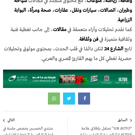
وطاقة
،
رياضة
،
منوعات
، مع محتوى متجدد في مجالات
سياحة
وطيران
،
اتصالات
،
سيارات ونقل
،
عقارات
،
صحة ومرأة
،
البوابة
الزراعية
.
كما نقدم تحليلات وآراء متعمقة في
مقالات
، إلى جانب تغطية فنية
وثقافية متميزة في
فن وثقافة
.
تابع
الشارع 24
لتكن دائمًا في قلب الحدث، بمحتوى موثوق وتحليلات
حصرية تغطي كل ما يهم القارئ المصري والعربي.
تصفّح
السابق
التالي
المقالات
“GB AUTO” تحتفل بإطلاق علامة
منتدي الخمسين يخصص جلسة في
(LI AUTO) الصينية الرائدة رسميًا في
قمة المراة المصرية الرابعة لمناقشة فن