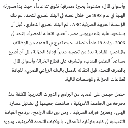
وأسواق المال، مدعوماً بخبرة مصرفية تفوق 27 عاماً، حيث بدأ مسيرته
المهنية في عام 1998 من خلال عمله في البنك المصري المتحد، ثم بنك
المؤسسة العربية المصرفية ABC، ثم البنك المصري التجاري، قبل أن
يستحوذ عليه بنك بيريوس مصر، أعقبها انتقاله للمصرف المتحد في
2006، ولمدة 19 عاماً متصلة، حيث تدرج في العديد من الوظائف
والمناصب القيادية بدءً من تنصيبه مديراً لإدارة الخزانة، إلى أن أصبح
مساعداً للعضو المنتدب، والمشرف على قطاع الخزانة وأسواق المال
بالمصرف المتحد، قبل انتقاله للعمل بالبنك الزراعي المصري، لقيادة
قطاعات الخزانة والمؤسسات المالية.
حصل حبلص على العديد من البرامج والدورات التدريبية المكثفة منذ
تخرجه من الجامعة الأمريكية ، ساهمت جميعها في تشكيل مساره
المهني، وتعزيز خبراته المصرفية ، ومن بين تلك البرامج، برنامج القيادة
التنفيذية في كلية هارفارد للأعمال، بالولايات المتحدة الأمريكية، ودورة