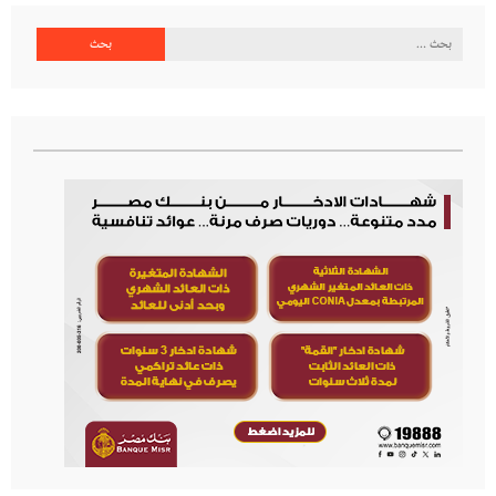
البحث
عن: