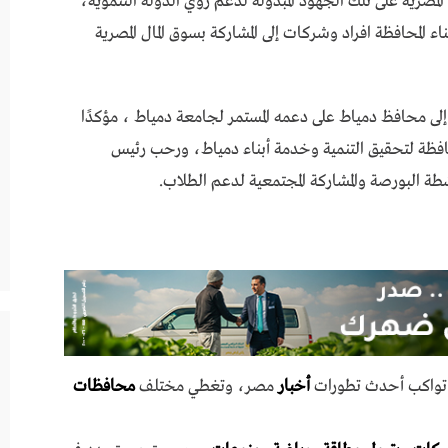
مصرية على تلك الجهود المبذولة لدعم رؤي الدولة التنموية،
ء المحافظة افراد وشركات إلى المشاركة بسوق المال المصرية
لى محافظ دمياط على دعمه المستمر لجامعة دمياط ، مؤكدًا
محافظة لتحقيق التنمية وخدمة أبناء دمياط، ورحب رئيس
ة البورصة والمشاركة المجتمعية لدعم الطلاب.
ي تواكب أحدث تطورات
أخبار
مصر، وتغطي مختلف
محافظات