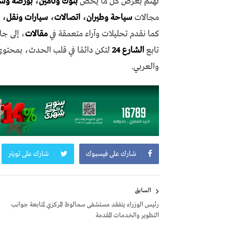
نهتم بعرض كل ما يخص
بنوك وتأمين
،
بورصة وش
مجالات
سياحة وطيران
،
اتصالات
،
سيارات ونقل
،
كما نقدم تحليلات وآراء متعمقة في
مقالات
، إلى جا
تابع
الشارع 24
لتكن دائمًا في قلب الحدث، بمحتو
والعربي.
شارك على فيسبوك
شارك على تويتر
تصفّح
السابق
المقالات
رئيس الوزراء يتفقد مستشفى سمالوط المركزي لمتابعة جوانب
التطوير والخدمات المقدمة