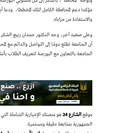
وتوجه “المحافظ”، بالشكر إلى كل منسوبي البورصة ال
مؤكدا دعم المحافظة الكامل لتلك المخططا، ودعا أبنا
والاستفادة من مزاياه.
وعلى صعيد آخر، وجه الدكتور حمدان ربيع الشكر إ
أن الجامعة تطلع دومًا إلى التواصل والدائم مع ال
الجامعة بالتعاون مع البورصة لتعريف الطلاب بأنشط
موقع
الشارع 24
هو منصتك الإخبارية الشاملة الت
الجمهورية بمتابعة دقيقة ومستمرة.