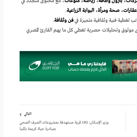
ركات
،
بترول وطاقة
،
رياضة
،
منوعات
، مع محتوى متجدد في
عقارات
،
صحة ومرأة
،
البوابة الزراعية
.
نب تغطية فنية وثقافية متميزة في
فن وثقافة
.
ى موثوق وتحليلات حصرية تغطي كل ما يهم القارئ المصري
التالي
وزير الإسكان: 192 قرية مستهدفة بمشروعات الصرف الصحي
بمبادرة حياة كريمة بالمنيا