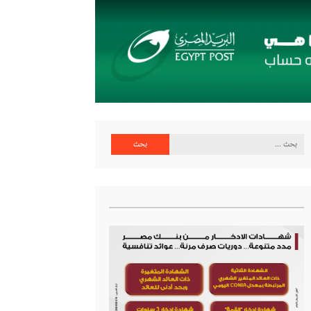
البحث
عن: