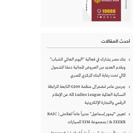
أحدث المقالات
بنك مصر يشارك في فعالية “اليوم العالمي للشباب”
ويقدم العديد من العروض المجانية دعمًا للشمول
المالي تحت رعاية البنك المركزي المصري
چرمين عامر تنضم إلى منظمة G100 التابعة للرابطة
النسائية العالمية All Ladies League عن الإعلام
الرقمي والتجارة الإلكترونية
تعيين “تيمور إسماعيل” مديراً عاماً لعلامتى ( BAIC
& ZEEKR ) بمجموعة EIM للسيارات