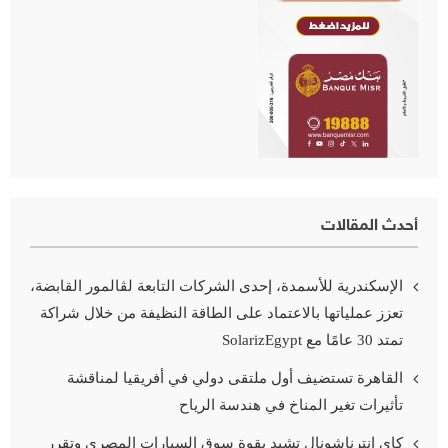
أحدث المقالات
الإسكندرية للأسمدة، إحدى الشركات التابعة لڤالمور القابضة،
تعزز عملياتها بالاعتماد على الطاقة النظيفة من خلال شراكة
تمتد 30 عامًا مع SolarizEgypt
القاهرة تستضيف أول ملتقى دولي في أفريقيا لمناقشة
تأثيرات تغير المناخ في هندسة الرياح
كاي إنترناشونال تشيد بقوة سوق السيارات المصري وتقرر