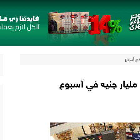
لتعزيز حضورها في سوق تحويلات المصريين بالخارج
 مع أومودا وجايكو باستثمار 5 مليار جنيه لدعم قطاع السيارات في مصر
لتوكيل دوت كوم» تعلنان شراكة لشراء سيارات ميتسوبيشي أونلاين
اب” ويقدم العديد من العروض المجانية دعمًا للشمول المالي تحت رعاية البنك المركزي المصري
رات