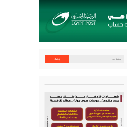
البحث
عن: