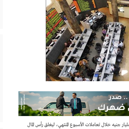
لت البورصة المصرية مكاسب سوقية بلغت 5.2 مليار جنيه خلال تعاملات الأسبوع المنتهي، ليغلق رأس المال