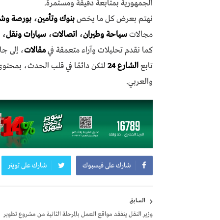
الجمهورية بمتابعة دقيقة ومستمرة.
نهتم بعرض كل ما يخص
بنوك وتأمين
،
بورصة وش
مجالات
سياحة وطيران
،
اتصالات
،
سيارات ونقل
،
كما نقدم تحليلات وآراء متعمقة في
مقالات
، إلى جا
تابع
الشارع 24
لتكن دائمًا في قلب الحدث، بمحتو
والعربي.
شارك على فيسبوك
شارك على تويتر
تصفّح
السابق
المقالات
وزير النقل يتفقد مواقع العمل بالمرحلة الثانية من مشروع تطوير