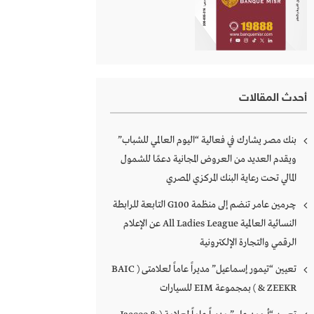
أحدث المقالات
بنك مصر يشارك في فعالية “اليوم العالمي للشباب”
ويقدم العديد من العروض المجانية دعمًا للشمول
المالي تحت رعاية البنك المركزي المصري
چرمين عامر تنضم إلى منظمة G100 التابعة للرابطة
النسائية العالمية All Ladies League عن الإعلام
الرقمي والتجارة الإلكترونية
تعيين “تيمور إسماعيل” مديراً عاماً لعلامتى ( BAIC
& ZEEKR ) بمجموعة EIM للسيارات