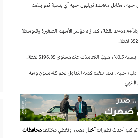
السوقي للأسهم المقيدة بالسوق عند 1.184.7 تريليون جنيه، مقابل 1.179.5 تريليون جنيه أي بنسبة نمو بلغت
وارتفع مؤشر “إيجي إكس 30” بنسبة 0.65%، مسجلاً 17451.44 نقطة، كما زاد مؤشر الأسهم الصغيرة والمتوسطة
وبلغ إجمالي قيمة التداول بالبورصة المصرية نحو 13 مليار جنيه، فيما بلغت كمية التداول نحو 4.5 مليون ورقة
ي تواكب أحدث تطورات
أخبار
مصر، وتغطي مختلف
محافظات