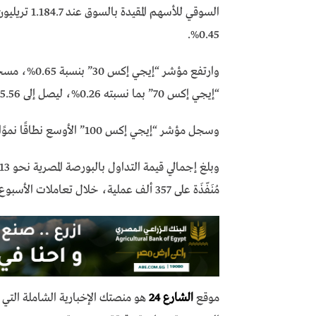
0.45%.
“إيجي إكس 70” بما نسبته 0.26%، ليصل إلى 3525.56 نقطة.
وسجل مؤشر “إيجي إكس 100” الأوسع نطاقًا نموًا بنسبة 0.5%، منهيًا التعاملات عند مستوى 5196.85 نقطة.
مُنَفّذَة على 357 ألف عملية، خلال تعاملات الأسبوع المنتهي.
موقع
الشارع 24
هو منصتك الإخبارية الشاملة الت