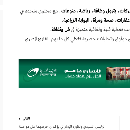
ركات
،
بترول وطاقة
،
رياضة
،
منوعات
، مع محتوى متجدد في
عقارات
،
صحة ومرأة
،
البوابة الزراعية
.
نب تغطية فنية وثقافية متميزة في
فن وثقافة
.
ى موثوق وتحليلات حصرية تغطي كل ما يهم القارئ المصري
التالي
الرئيس السيسي ونظيره الإماراتي يؤكدان حرصهما على مواصلة