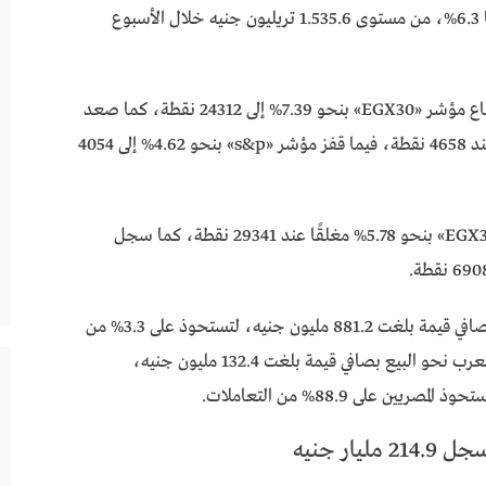
مليار جنيه ليغلق عند 1.632.6 تريليون جنيه مرتفعًا 6.3%، من مستوى 1.535.6 تريليون جنيه خلال الأسبوع
وكشف التقرير الأسبوعي للبورصة المصرية، عن ارتفاع مؤشر «EGX30» بنحو 7.39% إلى 24312 نقطة، كما صعد
مؤشر «EGX70 EWI» بنحو 5.58% مغلقًا الفترة عند 4658 نقطة، فيما قفز مؤشر «s&p» بنحو 4.62% إلى 4054
وأشار تقرير البورصة إلى صعود مؤشر «EGX30 capped» بنحو 5.78% مغلقًا عند 29341 نقطة، كما سجل
واتجهت تعاملات المستثمرين الأجانب نحو الشراء بصافي قيمة بلغت 881.2 مليون جنيه، لتستحوذ على 3.3% من
إجمالي التعاملات على الأسهم المقيدة، بينما اتجه العرب نحو البيع بصافي قيمة بلغت 132.4 مليون جنيه،
ار جنيه