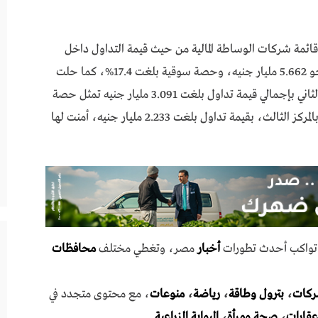
قائمة شركات الوساطة المالية من حيث قيمة التداول داخل
السوق الرئيسي وخارج المقصورة وبورصة النيل، بنحو 5.662 مليار جنيه، وحصة سوقية بلغت 17.4%، كما حلت
التجاري الدولي للسمسرة في الأوراق المالية في المركز الثاني بإجمالي قيمة تداول بلغت 3.091 مليار جنيه تمثل حصة
سوقية بنسبة 9.5%، ثم ثاندر لتداول الأوراق المالية بالمركز الثالث، بقيمة تداول بلغت 2.233 مليار جنيه، أمنت لها
ي تواكب أحدث تطورات
أخبار
مصر، وتغطي مختلف
محافظات
ركات
،
بترول وطاقة
،
رياضة
،
منوعات
، مع محتوى متجدد في
عقارات
،
صحة ومرأة
،
البوابة الزراعية
.