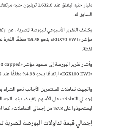
السابق له.
نقطة.
«EGX100 EWI» ارتفاعًا بنحو 4.98% مغلقًا عند 6908 نقطة.
ليستحوذوا على 7.8% من إجمالي التعاملات، كما استحوذ المصريين على 88.9% من التعاملات.
إجمالي قيمة تداولات البورصة المصرية تسجل 214.9 ملي