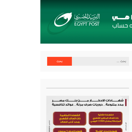
البحث
عن: