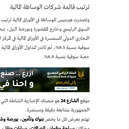
ترتيب قائمة شركات الوساطة المالية
وتصدرت هيرميس للوساطة في الأوراق المالية ترتيب 
حصة سوقية بنسبة 6.9%.
موقع
الشارع 24
هو منصتك الإخبارية الشاملة الت
الجمهورية بمتابعة دقيقة ومستمرة.
نهتم بعرض كل ما يخص
بنوك وتأمين
،
بورصة وش
مجالات
سياحة وطيران
،
اتصالات
،
سيارات ونقل
،