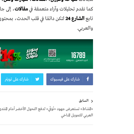
كما نقدم تحليلات وآراء متعمقة في
مقالات
، إلى جا
تابع
الشارع 24
لتكن دائمًا في قلب الحدث، بمحتو
والعربي.
شارك على فيسبوك
شارك على تويتر
تصفّح
السابق
المقالات
«المشاط» تستعرض جهود «نُوَفّي» لدفع التحول الأخضر أمام المنتد
العربي للتمويل المناخي