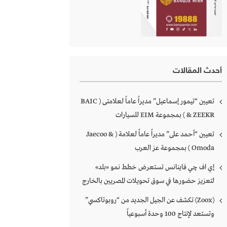
أحدث المقالات
تعيين “تيمور إسماعيل” مديراً عاماً لعلامتى ( BAIC
& ZEEKR ) بمجموعة EIM للسيارات
تعيين “أحمد على” مديراً عاماً لعلامة ( Jaecoo &
Omoda ) بمجموعة عز العرب
إي اف چي فاينانس تستعرض خطط نمو «بلد»
لتعزيز حضورها في سوق تحويلات المصريين بالخارج
(Zoox) تكشف عن الجيل الجديد من “روبوتاكسي”
وتستعد لإنتاج 100 وحدة أسبوعياً