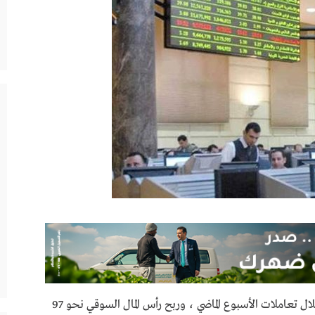
ارتفعت مؤشرات البورصة المصرية بشكل جماعي خلال تعاملات الأسبوع الماضي ، وربح رأس المال السوقي نحو 97