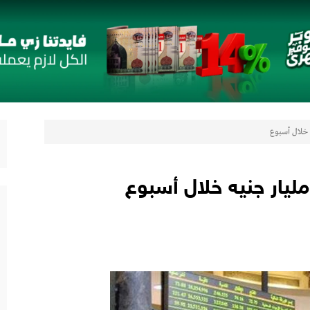
 مع أومودا وجايكو باستثمار 5 مليار جنيه لدعم قطاع السيارات في مصر
لتوكيل دوت كوم» تعلنان شراكة لشراء سيارات ميتسوبيشي أونلاين
تيجيًا لتقديم حلول تأمينية متكاملة لعملاء البنك
را” الجديدة بأول سبعة مقاعد من أوبل في مصر
رات
لتعزيز حضورها في سوق تحويلات المصريين بالخارج