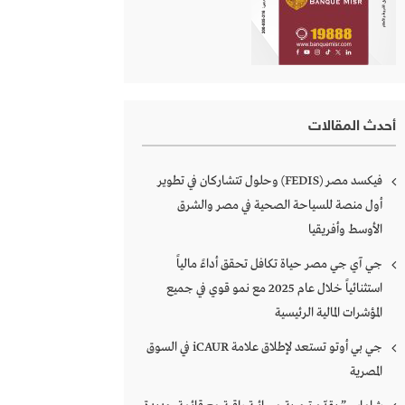
أحدث المقالات
فيكسد مصر (FEDIS) وحلول تتشاركان في تطوير
أول منصة للسياحة الصحية في مصر والشرق
الأوسط وأفريقيا
جي آي جي مصر حياة تكافل تحقق أداءً مالياً
استثنائياً خلال عام 2025 مع نمو قوي في جميع
المؤشرات المالية الرئيسية
جي بي أوتو تستعد لإطلاق علامة iCAUR في السوق
المصرية