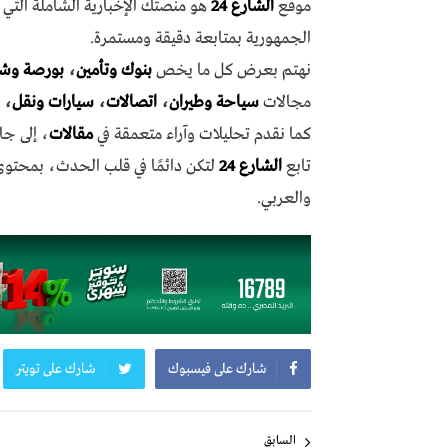
موقع
الشارع 24
هو منصتك الإخبارية الشاملة الت
الجمهورية بمتابعة دقيقة ومستمرة.
نهتم بعرض كل ما يخص
بنوك وتأمين
،
بورصة وش
مجالات
سياحة وطيران
،
اتصالات
،
سيارات ونقل
،
كما نقدم تحليلات وآراء متعمقة في
مقالات
، إلى جا
تابع
الشارع 24
لتكن دائمًا في قلب الحدث، بمحتو
والعربي.
شارك على فيسبوك
شارك على تويتر
تصفّح
السابق