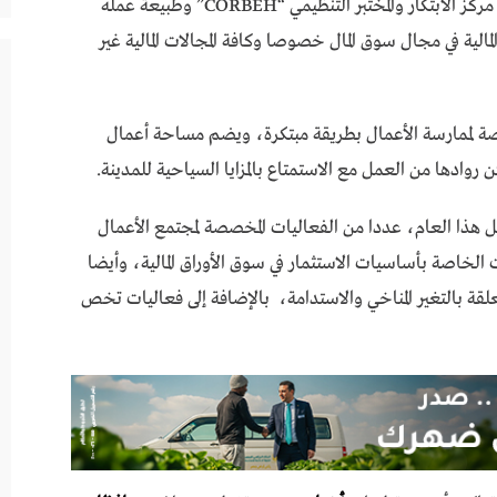
كما عرض الخطوات التي قامت بها البورصة لإنشاء مركز الابتكار والمختبر التنظيمي “CORBEH” وطبيعة عمله
الية في مجال سوق المال خصوصا وكافة المجالات المالية غير
لمين المخصصة لممارسة الأعمال بطريقة مبتكرة، ويضم مساحة أعمال
روادها من العمل مع الاستمتاع بالمزايا السياحية للمدينة.
 هذا العام، عددا من الفعاليات المخصصة لمجتمع الأعمال
 الخاصة بأساسيات الاستثمار في سوق الأوراق المالية، وأيضا
علقة بالتغير المناخي والاستدامة، بالإضافة إلى فعاليات تخص