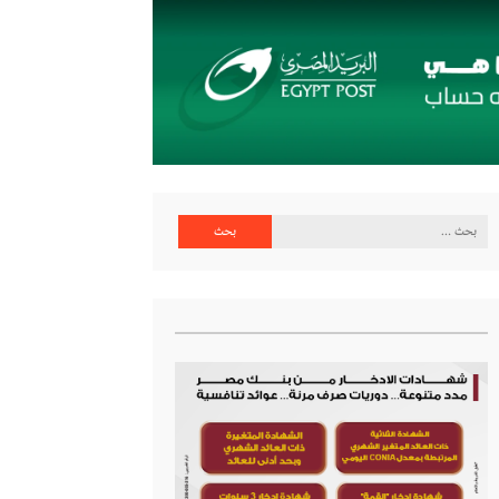
البحث
عن: