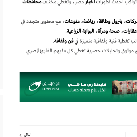
ي تواكب أحدث تطورات
أخبار
مصر، وتغطي مختلف
محافظات
ركات
،
بترول وطاقة
،
رياضة
،
منوعات
، مع محتوى متجدد في
عقارات
،
صحة ومرأة
،
البوابة الزراعية
.
نب تغطية فنية وثقافية متميزة في
فن وثقافة
.
ى موثوق وتحليلات حصرية تغطي كل ما يهم القارئ المصري
التالي