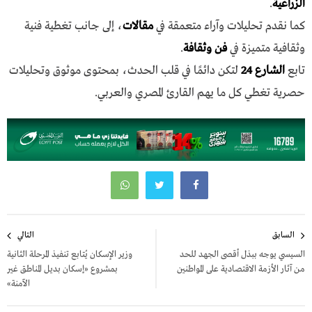
الزراعية
.
كما نقدم تحليلات وآراء متعمقة في
مقالات
، إلى جانب تغطية فنية
وثقافية متميزة في
فن وثقافة
.
تابع
الشارع 24
لتكن دائمًا في قلب الحدث، بمحتوى موثوق وتحليلات
حصرية تغطي كل ما يهم القارئ المصري والعربي.
تصفّح
السابق
التالي
المقالات
السيسي يوجه ببذل أقصى الجهد للحد
وزير الإسكان يُتابع تنفيذ المرحلة الثانية
من آثار الأزمة الاقتصادية على المواطنين
بمشروع «إسكان بديل المناطق غير
الآمنة»