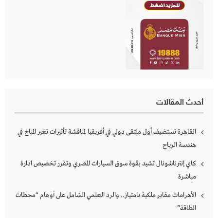
أحدث المقالات
القاهرة تستضيف أول ملتقى دولي في أفريقيا لمناقشة تأثيرات تغير المناخ في
هندسة الرياح
كاي إنترناشونال تشيد بقوة سوق السيارات المصري وتقرر تخصيص ادارة
مباشرة
الأهرامات مقابر ملكية بامتياز.. والرد العلمي الشامل على أوهام “محطات
الطاقة”