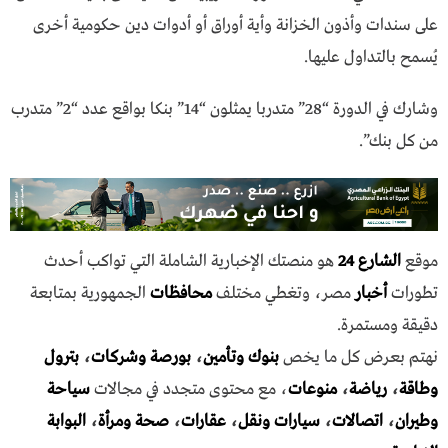
على سندات وأذون الخزانة وأية أوراق أو أدوات دين حكومية أخرى
يُسمح بالتداول عليها.
وشارك في الدورة “28” متدربا يمثلون “14” بنكا بواقع عدد “2” متدرب
من كل بنك”.
موقع
الشارع 24
هو منصتك الإخبارية الشاملة التي تواكب أحدث
تطورات
أخبار
مصر، وتغطي مختلف
محافظات
الجمهورية بمتابعة
دقيقة ومستمرة.
نهتم بعرض كل ما يخص
بنوك وتأمين
،
بورصة وشركات
،
بترول
وطاقة
،
رياضة
،
منوعات
، مع محتوى متجدد في مجالات
سياحة
وطيران
،
اتصالات
،
سيارات ونقل
،
عقارات
،
صحة ومرأة
،
البوابة