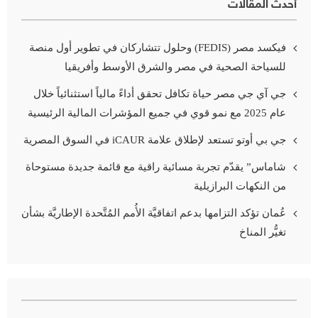
أحدث المقالات
فيكسد مصر (FEDIS) وحلول تتشاركان في تطوير أول منصة
للسياحة الصحية في مصر والشرق الأوسط وأفريقيا
جي آي جي مصر حياة تكافل تحقق أداءً مالياً استثنائياً خلال
عام 2025 مع نمو قوي في جميع المؤشرات المالية الرئيسية
جي بي أوتو تستعد لإطلاق علامة iCAUR في السوق المصرية
شاماس” يقدّم تجربة مسائية راقية مع قائمة جديدة مستوحاة
من النكهات البرازيلية
عُمان تؤكد التزامها بدعم اتفاقيَّة الأُمم المُتَّحدة الإطاريَّة بشأن
تغيُّر المناخ