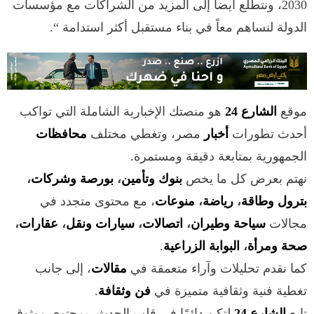
2030، ونتطلع أيضاً إلى المزيد من الشراكات مع مؤسسات
الدولة لنساهم معاً في بناء مستقبل أكثر استدامة “.
موقع
الشارع 24
هو منصتك الإخبارية الشاملة التي تواكب
أحدث تطورات
أخبار
مصر، وتغطي مختلف
محافظات
الجمهورية بمتابعة دقيقة ومستمرة.
نهتم بعرض كل ما يخص
بنوك وتأمين
،
بورصة وشركات
،
بترول وطاقة
،
رياضة
،
منوعات
، مع محتوى متجدد في
مجالات
سياحة وطيران
،
اتصالات
،
سيارات ونقل
،
عقارات
،
صحة ومرأة
،
البوابة الزراعية
.
كما نقدم تحليلات وآراء متعمقة في
مقالات
، إلى جانب
تغطية فنية وثقافية متميزة في
فن وثقافة
.
تابع
الشارع 24
لتكن دائمًا في قلب الحدث، بمحتوى موثوق