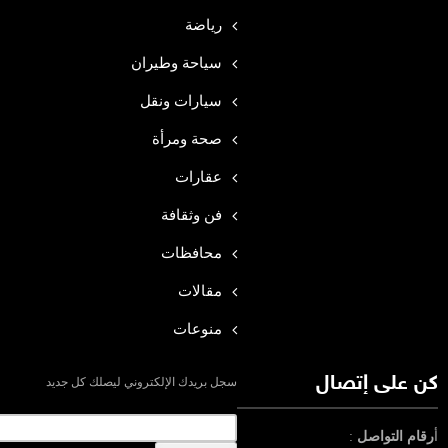
رياضة
سياحة وطيران
سيارات ونقل
صحة ومرأة
عقارات
فن وثقافة
محافظات
مقالات
منوعات
كن على إتصال
سجل بريدك الإلكتروني ليصلك كل جديد
أ
رقام التواصل
: