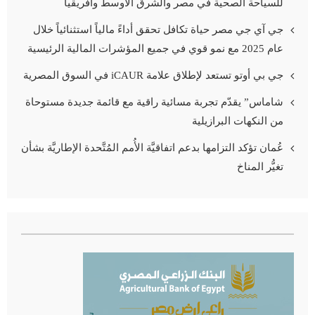
للسياحة الصحية في مصر والشرق الأوسط وأفريقيا
جي آي جي مصر حياة تكافل تحقق أداءً مالياً استثنائياً خلال
عام 2025 مع نمو قوي في جميع المؤشرات المالية الرئيسية
جي بي أوتو تستعد لإطلاق علامة iCAUR في السوق المصرية
شاماس” يقدّم تجربة مسائية راقية مع قائمة جديدة مستوحاة
من النكهات البرازيلية
عُمان تؤكد التزامها بدعم اتفاقيَّة الأُمم المُتَّحدة الإطاريَّة بشأن
تغيُّر المناخ