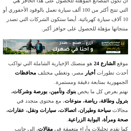
أن تكون المصانع المؤهلة للحصول على هذا الحافز هي
التي تنتج أكثر من 100 ألف سيارة تعمل بالوقود الأحفوري أو
10 آلاف سيارة كهربائية. أيضا ستكون الشركات التي تصدر
منتجاتها مؤهلة للحصول على حوافز أكبر.
موقع
الشارع 24
هو منصتك الإخبارية الشاملة التي تواكب
أحدث تطورات
أخبار
مصر، وتغطي مختلف
محافظات
الجمهورية بمتابعة دقيقة ومستمرة.
نهتم بعرض كل ما يخص
بنوك وتأمين
،
بورصة وشركات
،
بترول وطاقة
،
رياضة
،
منوعات
، مع محتوى متجدد في
مجالات
سياحة وطيران
،
اتصالات
،
سيارات ونقل
،
عقارات
،
صحة ومرأة
،
البوابة الزراعية
.
كما نقدم تحليلات وآراء متعمقة في
مقالات
، إلى جانب