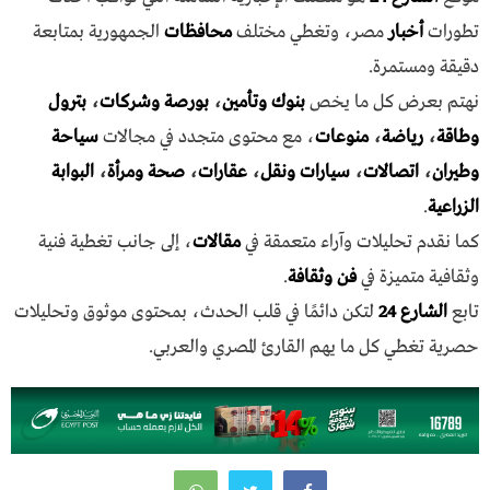
تطورات
أخبار
مصر، وتغطي مختلف
محافظات
الجمهورية بمتابعة
دقيقة ومستمرة.
نهتم بعرض كل ما يخص
بنوك وتأمين
،
بورصة وشركات
،
بترول
وطاقة
،
رياضة
،
منوعات
، مع محتوى متجدد في مجالات
سياحة
وطيران
،
اتصالات
،
سيارات ونقل
،
عقارات
،
صحة ومرأة
،
البوابة
الزراعية
.
كما نقدم تحليلات وآراء متعمقة في
مقالات
، إلى جانب تغطية فنية
وثقافية متميزة في
فن وثقافة
.
تابع
الشارع 24
لتكن دائمًا في قلب الحدث، بمحتوى موثوق وتحليلات
حصرية تغطي كل ما يهم القارئ المصري والعربي.