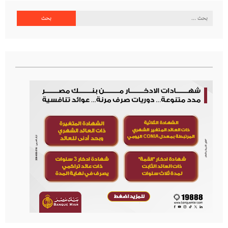
البحث
عن: