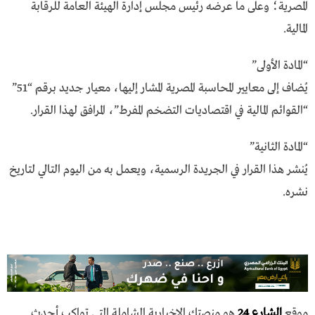
المصرية؛ وعلى ما عرضه رئيس مجلس إدارة الهيئة العامة للرقابة
المالية.
“المادة الأولى”
يُضاف إلى معايير المحاسبة المصرية المشار إليها، معيار جديد برقم “51”
“القوائم المالية في اقتصاديات التضخم المفرط”، المرافق لهذا القرار.
“المادة الثانية”
يُنشر هذا القرار في الجريدة الرسمية، ويعمل به من اليوم التالي لتاريخ
نشره.
موقع
الشارع 24
هو منصتك الإخبارية الشاملة التي تواكب أحدث