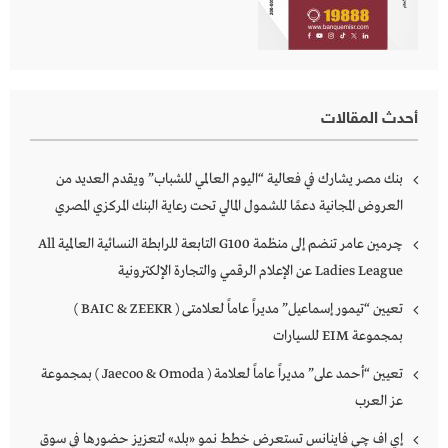
أحدث المقالات
بنك مصر يشارك في فعالية “اليوم العالمي للشباب” ويقدم العديد من
العروض المجانية دعمًا للشمول المالي تحت رعاية البنك المركزي المصري
چرمين عامر تنضم إلى منظمة G100 التابعة للرابطة النسائية العالمية All
Ladies League عن الإعلام الرقمي والتجارة الإلكترونية
تعيين “تيمور إسماعيل” مديراً عاماً لعلامتى ( BAIC & ZEEKR )
بمجموعة EIM للسيارات
تعيين “أحمد على” مديراً عاماً لعلامة ( Jaecoo & Omoda ) بمجموعة
عز العرب
إي اف چي فاينانس تستعرض خطط نمو «بلد» لتعزيز حضورها في سوق