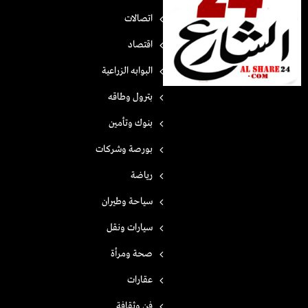
اتصالات
اقتصاد
البوابه الزراعية
بترول وطاقه
بنوك وتأمين
بورصة وشركات
رياضة
سياحة وطيران
سيارات ونقل
صحة ومرأة
عقارات
فن وثقافة