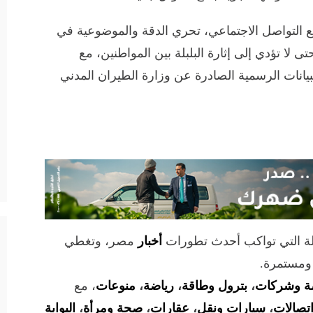
 التواصل الاجتماعي، تحري الدقة والموضوعية في
ى لا تؤدي إلى إثارة البلبلة بين المواطنين، مع
بيانات الرسمية الصادرة عن وزارة الطيران المدني
لة التي تواكب أحدث تطورات
أخبار
مصر، وتغطي
 ومستمرة.
ة وشركات
،
بترول وطاقة
،
رياضة
،
منوعات
، مع
تصالات
،
سيارات ونقل
،
عقارات
،
صحة ومرأة
،
البوابة