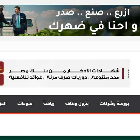
ع 24
 في قلب الحدث
بورصة وشركات
بترول وطاقه
رياضة
منوعات
المز
ة EIM للسيارات
رب
 «بلد» لتعزيز حضورها في سوق تحويلات المصريين بالخارج