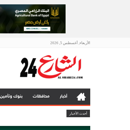
الأربعاء, أغسطس 5, 2026
الشار
أنت دائمًا
أخبار
محافظات
بنوك وتأمين
تعيين “تيمور إسماعيل” مديراً عاماً لعلامتى ( BAIC & ZEEKR ) بمجموع
أحدث الأخبار
تعيين “أحمد على” مديراً عاماً لعلامة ( Jaecoo & Omoda ) بمجموعة عز الع
إي اف چي فاينانس تستعرض خطط نمو