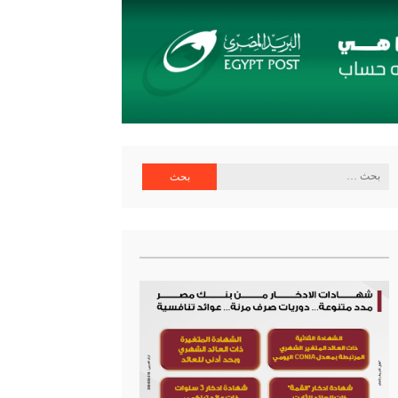
البحث
عن: