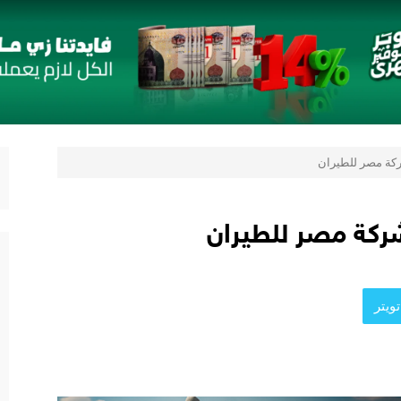
ستراتيجية مع أومودا وجايكو باستثمار 5 مليار جنيه لدعم قطاع السيارات في مصر
صر و«التوكيل دوت كوم» تعلنان شراكة لشراء سيارات ميتسوبيشي أونلاين
 استراتيجيًا لتقديم حلول تأمينية متكاملة لعملاء البنك
“فرونتيرا” الجديدة بأول سبعة مقاعد من أوبل في مصر
ركة مصر للطيران
شركة مصر للطيران
ويتر