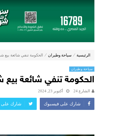
(Zoox) تكشف عن الجيل الجديد من “روبوتاكسي” وتستعد لإنتاج 100 وحدة أسبوعياً
مجموعة عز العرب السويدي للاستثمارات توقّع شراكة ا
19 نوفمبر.. إنطلاق 《أوتو إكس》 أكبر معرض لموزعين السيارات المعتمدين في مصر
أكبر بطارية في تاريخ سلسلة vivo Y تشعل المنافسة في مصر مع إطلاق vivo Y500، المزود ببطارية BlueVolt رائدة بسعة 8100 مللي أمبير
دايموند موتورز–ميتسوبيشي موتورز م
بنك نكست وكاف للتأمين يطلقان تحالفًا
مجموعة منصور للسيارات تطرح أوبل 
الرئيسية
⁄
سياحة وطيران
⁄
الحكومة تنفي شائعة بيع ش
سياحة وطيران
الحكومة تنفي شائعة بيع 
الشارع 24
أكتوبر 23, 2024
شارك على فيسبوك
شارك على ت