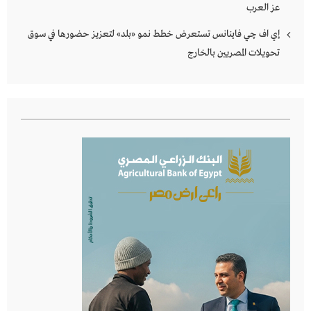
عز العرب
إي اف چي فاينانس تستعرض خطط نمو «بلد» لتعزيز حضورها في سوق
تحويلات المصريين بالخارج