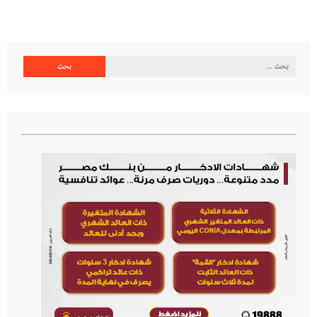
البحث
عن: