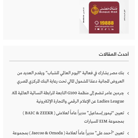
أحدث المقالات
بنك مصر يشارك في فعالية “اليوم العالمي للشباب” ويقدم العديد من
العروض المجانية دعمًا للشمول المالي تحت رعاية البنك المركزي المصري
چرمين عامر تنضم إلى منظمة G100 التابعة للرابطة النسائية العالمية All
Ladies League عن الإعلام الرقمي والتجارة الإلكترونية
تعيين “تيمور إسماعيل” مديراً عاماً لعلامتى ( BAIC & ZEEKR )
بمجموعة EIM للسيارات
تعيين “أحمد على” مديراً عاماً لعلامة ( Jaecoo & Omoda ) بمجموعة