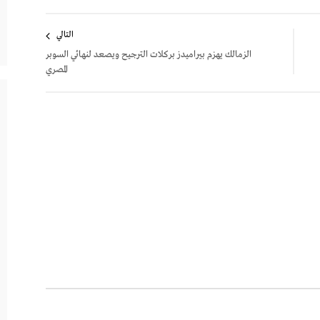
التالي
الزمالك يهزم بيراميدز بركلات الترجيح ويصعد لنهائي السوبر
المصري