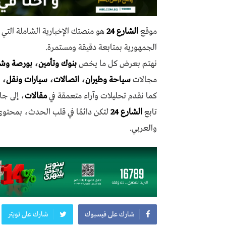
موقع
الشارع 24
هو منصتك الإخبارية الشاملة الت
الجمهورية بمتابعة دقيقة ومستمرة.
نهتم بعرض كل ما يخص
بنوك وتأمين
،
بورصة وش
مجالات
سياحة وطيران
،
اتصالات
،
سيارات ونقل
،
كما نقدم تحليلات وآراء متعمقة في
مقالات
، إلى جا
تابع
الشارع 24
لتكن دائمًا في قلب الحدث، بمحتو
والعربي.
شارك على فيسبوك
شارك على تويتر