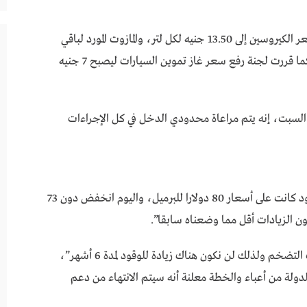
وتم رفع سعر السولار إلى 13.50 جنيه لكل لتر، وسعر الكيروسين إلى 13.50 جنيه لكل لتر، والمازوت المورد لباقي
الصناعات سعر طن المازوت 9500 جنيه لكل طن . كما قررت لجنة رفع سعر غاز تموين السيارات ليصبح 7 جنيه
سبت، إنه يتم مراعاة محدودي الدخل في كل الإجراءات
وأضاف رئيس الوزراء: “حساباتنا لخفض دعم الوقود كانت على أسعار 80 دولارا للبرميل، واليوم انخفض دون 73
ون الزيادات أقل مما وضعناه سابقا”.
وذكر رئيس الوزراء: “نحن نستهدف خفض معدلات التضخم ولذلك لن نكون هناك زيادة للوقود لمدة 6 أشهر”،
لدولة من أعباء والخطة معلنة أنه سيتم الانتهاء من دعم