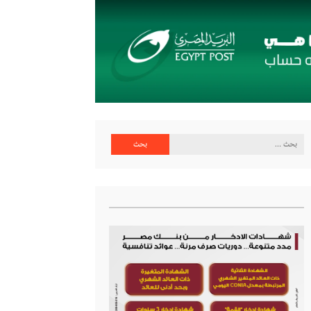
البحث
عن: