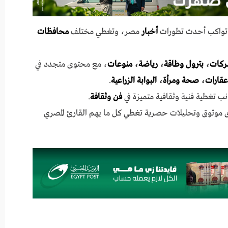
ي تواكب أحدث تطورات
أخبار
مصر، وتغطي مختلف
محافظات
ركات
،
بترول وطاقة
،
رياضة
،
منوعات
، مع محتوى متجدد في
عقارات
،
صحة ومرأة
،
البوابة الزراعية
.
نب تغطية فنية وثقافية متميزة في
فن وثقافة
.
ى موثوق وتحليلات حصرية تغطي كل ما يهم القارئ المصري