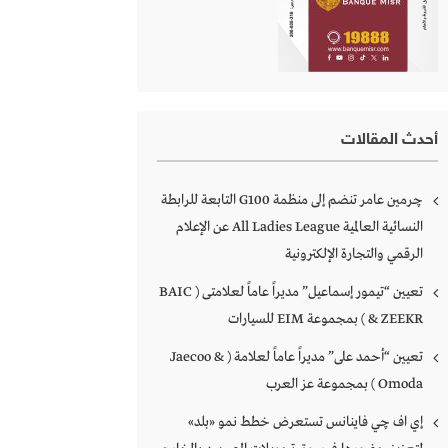
أحدث المقالات
چرمين عامر تنضم إلى منظمة G100 التابعة للرابطة
النسائية العالمية All Ladies League عن الإعلام
الرقمي والتجارة الإلكترونية
تعيين “تيمور إسماعيل” مديراً عاماً لعلامتى ( BAIC
& ZEEKR ) بمجموعة EIM للسيارات
تعيين “أحمد على” مديراً عاماً لعلامة ( Jaecoo &
Omoda ) بمجموعة عز العرب
إي اف چي فاينانس تستعرض خطط نمو «بلد»