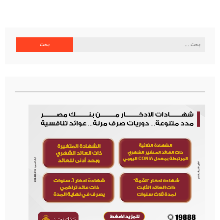
البحث
عن: