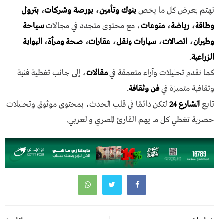
نهتم بعرض كل ما يخص
بنوك وتأمين
،
بورصة وشركات
،
بترول
وطاقة
،
رياضة
،
منوعات
، مع محتوى متجدد في مجالات
سياحة
وطيران
،
اتصالات
،
سيارات ونقل
،
عقارات
،
صحة ومرأة
،
البوابة
الزراعية
.
كما نقدم تحليلات وآراء متعمقة في
مقالات
، إلى جانب تغطية فنية
وثقافية متميزة في
فن وثقافة
.
تابع
الشارع 24
لتكن دائمًا في قلب الحدث، بمحتوى موثوق وتحليلات
حصرية تغطي كل ما يهم القارئ المصري والعربي.
تصفّح