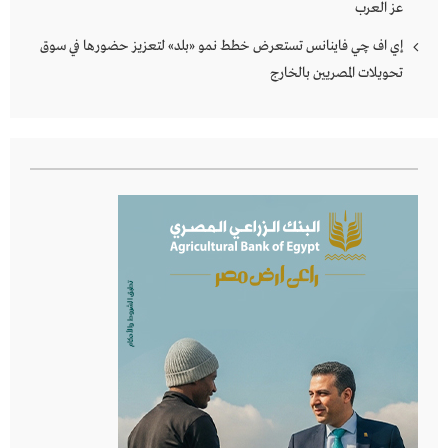
عز العرب
إي اف چي فاينانس تستعرض خطط نمو «بلد» لتعزيز حضورها في سوق
تحويلات المصريين بالخارج