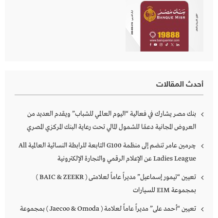
أحدث المقالات
بنك مصر يشارك في فعالية “اليوم العالمي للشباب” ويقدم العديد من
العروض المجانية دعمًا للشمول المالي تحت رعاية البنك المركزي المصري
چرمين عامر تنضم إلى منظمة G100 التابعة للرابطة النسائية العالمية All
Ladies League عن الإعلام الرقمي والتجارة الإلكترونية
تعيين “تيمور إسماعيل” مديراً عاماً لعلامتى ( BAIC & ZEEKR )
بمجموعة EIM للسيارات
تعيين “أحمد على” مديراً عاماً لعلامة ( Jaecoo & Omoda ) بمجموعة