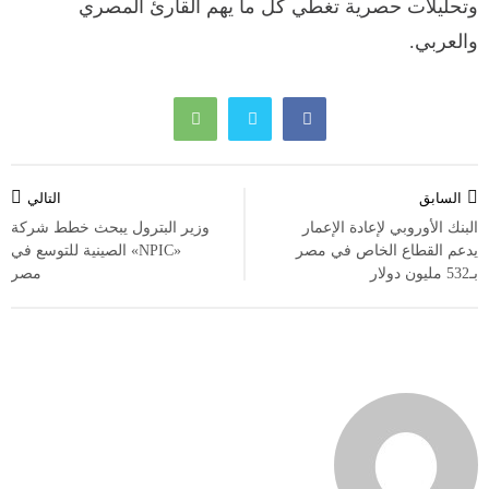
وتحليلات حصرية تغطي كل ما يهم القارئ المصري
والعربي.
تصفّح
السابق
التالي
المقالات
البنك الأوروبي لإعادة الإعمار
وزير البترول يبحث خطط شركة
يدعم القطاع الخاص في مصر
«NPIC» الصينية للتوسع في
بـ532 مليون دولار
مصر