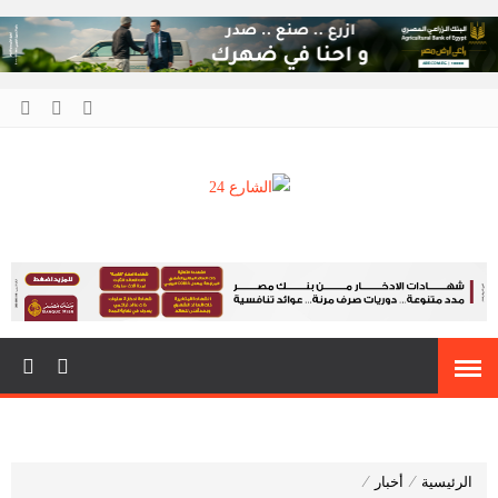
الشارع 24
أنت دائمًا في قلب الحدث
الرئيسية
⁄
أخبار
⁄