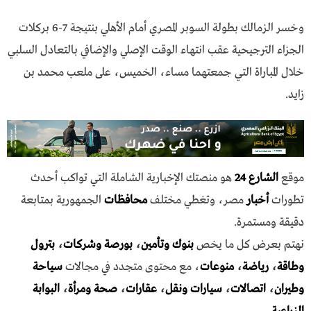
وخسر الزمالك بطولة السوبر المصري أمام الأهلي بنتيجة 7-6 بركلات
الجزاء الترجيحية عقب انتهاء الوقت الإصلي والإضافي بالتعادل السلبي
خلال المباراة التي جمعتهما مساء، الخميس، على ملعب محمد بن
زايد.
موقع
الشارع 24
هو منصتك الإخبارية الشاملة التي تواكب أحدث
تطورات
أخبار
مصر، وتغطي مختلف
محافظات
الجمهورية بمتابعة
دقيقة ومستمرة.
نهتم بعرض كل ما يخص
بنوك وتأمين
،
بورصة وشركات
،
بترول
وطاقة
،
رياضة
،
منوعات
، مع محتوى متجدد في مجالات
سياحة
وطيران
،
اتصالات
،
سيارات ونقل
،
عقارات
،
صحة ومرأة
،
البوابة