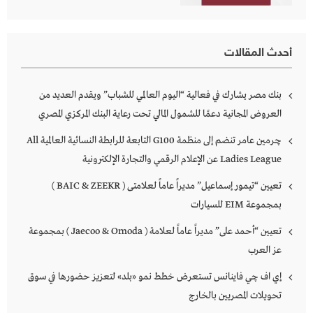
أحدث المقالات
بنك مصر يشارك في فعالية “اليوم العالمي للشباب” ويقدم العديد من
العروض المجانية دعمًا للشمول المالي تحت رعاية البنك المركزي المصري
چرمين عامر تنضم إلى منظمة G100 التابعة للرابطة النسائية العالمية All
Ladies League عن الإعلام الرقمي والتجارة الإلكترونية
تعيين “تيمور إسماعيل” مديراً عاماً لعلامتى ( BAIC & ZEEKR )
بمجموعة EIM للسيارات
تعيين “أحمد على” مديراً عاماً لعلامة ( Jaecoo & Omoda ) بمجموعة
عز العرب
إي اف چي فاينانس تستعرض خطط نمو «بلد» لتعزيز حضورها في سوق
تحويلات المصريين بالخارج