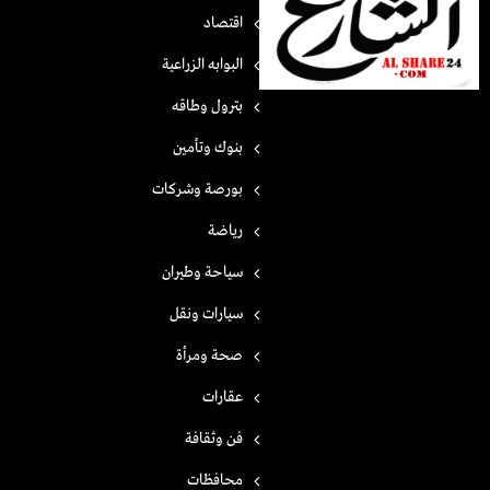
اقتصاد
البوابه الزراعية
بترول وطاقه
بنوك وتأمين
بورصة وشركات
رياضة
سياحة وطيران
سيارات ونقل
صحة ومرأة
عقارات
فن وثقافة
محافظات