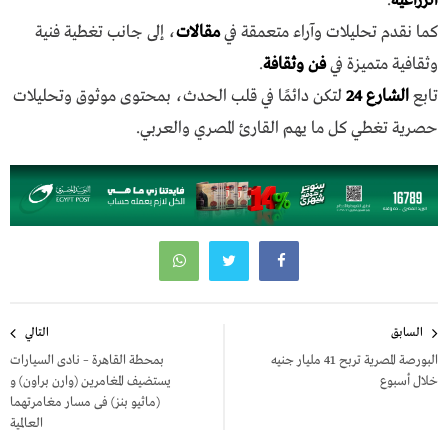
الزراعية
.
كما نقدم تحليلات وآراء متعمقة في
مقالات
، إلى جانب تغطية فنية
وثقافية متميزة في
فن وثقافة
.
تابع
الشارع 24
لتكن دائمًا في قلب الحدث، بمحتوى موثوق وتحليلات
حصرية تغطي كل ما يهم القارئ المصري والعربي.
تصفّح
السابق
التالي
المقالات
البورصة المصرية تربح 41 مليار جنيه
بمحطة القاهرة – نادى السيارات
خلال أسبوع
يستضيف المغامرين (وارن براون) و
(ماثيو بنز) فى مسار مغامرتهما
العالمية