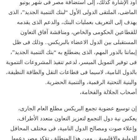
أود الإشارة كذلك، إلى استضافة مصر فى شهر يونيو
الماضى، الملتقى الدولى الأول “لبنك التنمية الجديد”، الذى
يهدف إلى التعريف بعمليات البنك، والدعم الذى يقدمه
للقطاعين الحكومى والخاص، ومناقشة آفاق التعاون
المستقبلى بين الدول الاعضاء بالبريكس.. وذلك فى ظل
إيماننا بالدور المهم، الذى يضطلع به “بنك التنمية الجديد”،
فى توفير التمويل الميسر، لدعم تنفيذ المشروعات التنموية
بالدول النامية، لاسيما فى قطاعات النقل والطاقة النظيفة،
والبنية التحتية الرقمية، والتنمية الحضرية.
أصحاب الجلالة والفخامة،
إن توسيع عضوية تجمع البريكس مطلع العام الجارى،
يعكس نية دول التجمع لتعزيز التعاون متعدد الأطراف،
وإعلاء صوت ومصالح الدول النامية، فى مختلف المحافل
الدولية والإقليمية .. ومن هذا المنطلق، تؤكد مصر دعمها