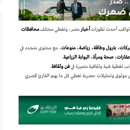
ي تواكب أحدث تطورات
أخبار
مصر، وتغطي مختلف
محافظات
ركات
،
بترول وطاقة
،
رياضة
،
منوعات
، مع محتوى متجدد في
عقارات
،
صحة ومرأة
،
البوابة الزراعية
.
نب تغطية فنية وثقافية متميزة في
فن وثقافة
.
ى موثوق وتحليلات حصرية تغطي كل ما يهم القارئ المصري