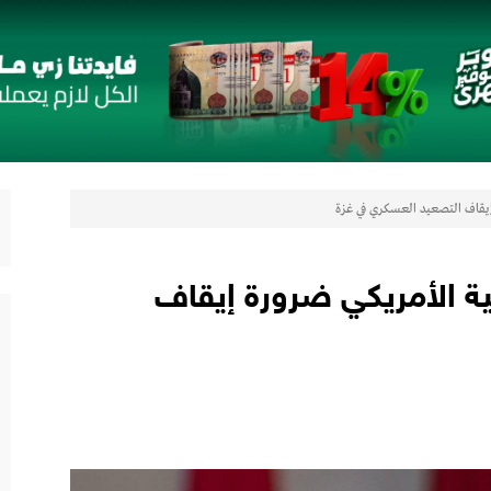
 مع أومودا وجايكو باستثمار 5 مليار جنيه لدعم قطاع السيارات في مصر
لتوكيل دوت كوم» تعلنان شراكة لشراء سيارات ميتسوبيشي أونلاين
تيجيًا لتقديم حلول تأمينية متكاملة لعملاء البنك
إيقاف التصعيد العسكري في غزة
را” الجديدة بأول سبعة مقاعد من أوبل في مصر
رات
ية الأمريكي ضرورة إيقاف
لتعزيز حضورها في سوق تحويلات المصريين بالخارج