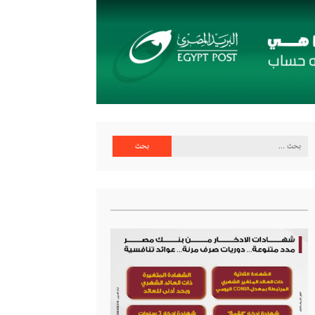
البحث
عن: