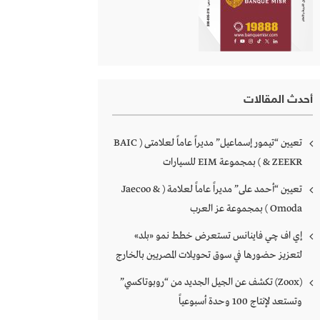
أحدث المقالات
تعيين “تيمور إسماعيل” مديراً عاماً لعلامتى ( BAIC
& ZEEKR ) بمجموعة EIM للسيارات
تعيين “أحمد على” مديراً عاماً لعلامة ( Jaecoo &
Omoda ) بمجموعة عز العرب
إي اف چي فاينانس تستعرض خطط نمو «بلد»
لتعزيز حضورها في سوق تحويلات المصريين بالخارج
(Zoox) تكشف عن الجيل الجديد من “روبوتاكسي”
وتستعد لإنتاج 100 وحدة أسبوعياً