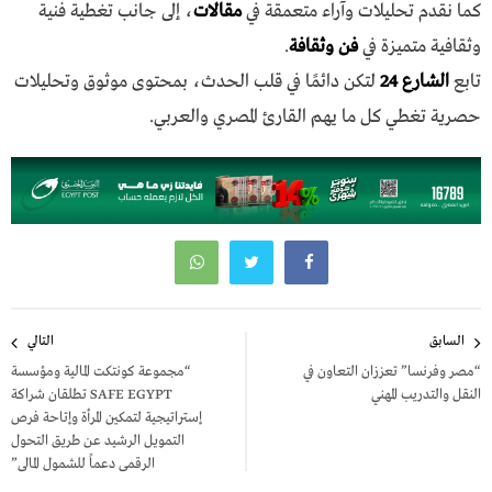
كما نقدم تحليلات وآراء متعمقة في
مقالات
، إلى جانب تغطية فنية
وثقافية متميزة في
فن وثقافة
.
تابع
الشارع 24
لتكن دائمًا في قلب الحدث، بمحتوى موثوق وتحليلات
حصرية تغطي كل ما يهم القارئ المصري والعربي.
تصفّح
السابق
التالي
المقالات
“مصر وفرنسا” تعززان التعاون في
“مجموعة كونتكت المالية ومؤسسة
النقل والتدريب المهني
SAFE EGYPT تطلقان شراكة
إستراتيجية لتمكين المرأة وإتاحة فرص
التمويل الرشيد عن طريق التحول
الرقمى دعماً للشمول المالى”