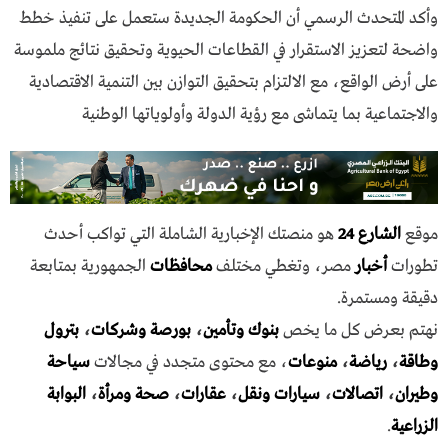
وأكد المتحدث الرسمي أن الحكومة الجديدة ستعمل على تنفيذ خطط
واضحة لتعزيز الاستقرار في القطاعات الحيوية وتحقيق نتائج ملموسة
على أرض الواقع، مع الالتزام بتحقيق التوازن بين التنمية الاقتصادية
والاجتماعية بما يتماشى مع رؤية الدولة وأولوياتها الوطنية
موقع
الشارع 24
هو منصتك الإخبارية الشاملة التي تواكب أحدث
تطورات
أخبار
مصر، وتغطي مختلف
محافظات
الجمهورية بمتابعة
دقيقة ومستمرة.
نهتم بعرض كل ما يخص
بنوك وتأمين
،
بورصة وشركات
،
بترول
وطاقة
،
رياضة
،
منوعات
، مع محتوى متجدد في مجالات
سياحة
وطيران
،
اتصالات
،
سيارات ونقل
،
عقارات
،
صحة ومرأة
،
البوابة
الزراعية
.