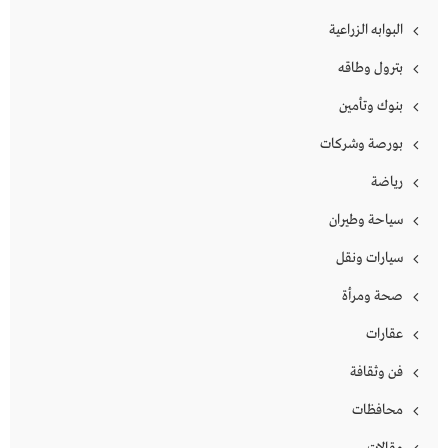
البوابه الزراعية
بترول وطاقه
بنوك وتأمين
بورصة وشركات
رياضة
سياحة وطيران
سيارات ونقل
صحة ومرأة
عقارات
فن وثقافة
محافظات