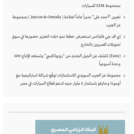
بمجموعة EIM للسيارات
تعيين “أحمد على” مديراً عاماً لعلامة ( Jaecoo & Omoda ) بمجموعة
عز العرب
إي اف چي فاينانس تستعرض خطط نمو «بلد» لتعزيز حضورها في سوق
تحويلات المصريين بالخارج
(Zoox) تكشف عن الجيل الجديد من “روبوتاكسي” وتستعد لإنتاج 100
وحدة أسبوعياً
مجموعة عز العرب السويدي للاستثمارات توقّع شراكة استراتيجية مع
أومودا وجايكو باستثمار 5 مليار جنيه لدعم قطاع السيارات في مصر