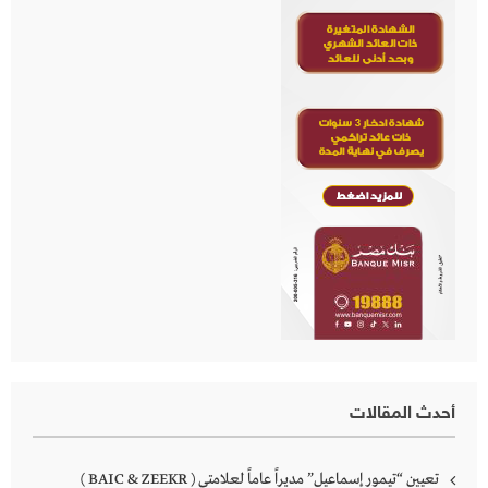
أحدث المقالات
تعيين “تيمور إسماعيل” مديراً عاماً لعلامتى ( BAIC & ZEEKR )