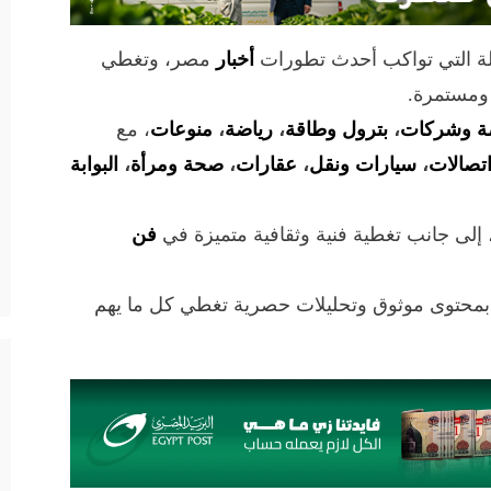
لة التي تواكب أحدث تطورات
أخبار
مصر، وتغطي
 ومستمرة.
ة وشركات
،
بترول وطاقة
،
رياضة
،
منوعات
، مع
تصالات
،
سيارات ونقل
،
عقارات
،
صحة ومرأة
،
البوابة
 إلى جانب تغطية فنية وثقافية متميزة في
فن
 بمحتوى موثوق وتحليلات حصرية تغطي كل ما يهم