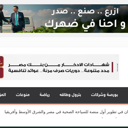
ع 24
 في قلب الحدث
 يقدمون 7 مشاريع واعدة
المي للشباب” ويقدم العديد من العروض المجانية دعمًا للشمول المالي تحت رعا
بورصة وشركات
بترول وطاقه
رياضة
منوعات
المز
2 مع نمو قوي في جميع المؤشرات المالية الرئيسية