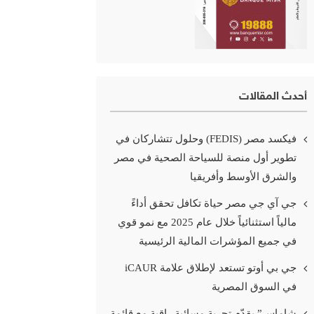
أحدث المقالات
فيكسد مصر (FEDIS) وحلول تتشاركان في
تطوير أول منصة للسياحة الصحية في مصر
والشرق الأوسط وأفريقيا
جي آي جي مصر حياة تكافل تحقق أداءً
مالياً استثنائياً خلال عام 2025 مع نمو قوي
في جميع المؤشرات المالية الرئيسية
جي بي أوتو تستعد لإطلاق علامة iCAUR
في السوق المصرية
شاماس” يقدّم تجربة مسائية راقية مع قائمة