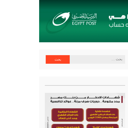
ية البنك المركزي
البحث
عن: