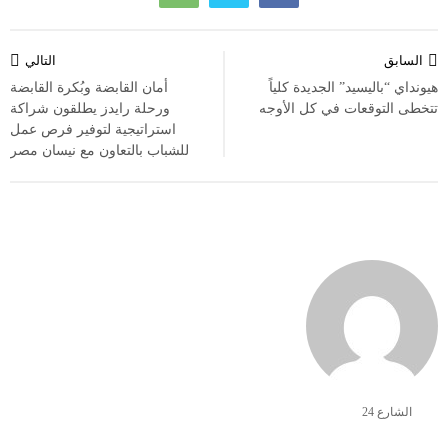
تصفّح
السابق
التالي
المقالات
هيونداي “باليسيد” الجديدة كلياً
أمان القابضة وبُكرة القابضة
تتخطى التوقعات في كل الأوجه
ورحلة رايدز يطلقون شراكة
استراتيجية لتوفير فرص عمل
للشباب بالتعاون مع نيسان مصر
الشارع 24