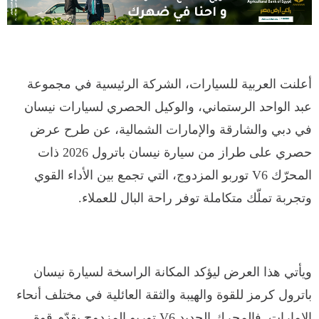
أعلنت العربية للسيارات، الشركة الرئيسية في مجموعة
عبد الواحد الرستماني، والوكيل الحصري لسيارات نيسان
في دبي والشارقة والإمارات الشمالية، عن طرح عرض
حصري على طراز من سيارة نيسان باترول 2026 ذات
المحرّك V6 توربو المزدوج، التي تجمع بين الأداء القوي
وتجربة تملّك متكاملة توفر راحة البال للعملاء.
ويأتي هذا العرض ليؤكد المكانة الراسخة لسيارة نيسان
باترول كرمز للقوة والهيبة والثقة العائلية في مختلف أنحاء
الإمارات. فالمحرك الجديد V6 توربو المزدوج يقدّم قوة