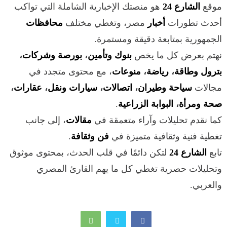
موقع
الشارع 24
هو منصتك الإخبارية الشاملة التي تواكب
أحدث تطورات
أخبار
مصر، وتغطي مختلف
محافظات
الجمهورية بمتابعة دقيقة ومستمرة.
نهتم بعرض كل ما يخص
بنوك وتأمين
،
بورصة وشركات
،
بترول وطاقة
،
رياضة
،
منوعات
، مع محتوى متجدد في
مجالات
سياحة وطيران
،
اتصالات
،
سيارات ونقل
،
عقارات
،
صحة ومرأة
،
البوابة الزراعية
.
كما نقدم تحليلات وآراء متعمقة في
مقالات
، إلى جانب
تغطية فنية وثقافية متميزة في
فن وثقافة
.
تابع
الشارع 24
لتكن دائمًا في قلب الحدث، بمحتوى موثوق
وتحليلات حصرية تغطي كل ما يهم القارئ المصري
والعربي.