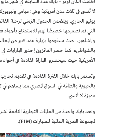
اطلقت ألكان أوتو – بايك هذه المسابقة في شهر مايو ا
لا تُنسى في ثلاث مدن أمريكية وهي: ميامي ونيويو
يونيو الجاري. ويتضمن الجدول الزمني لرحلة الفائز
التي تم تصميمها خصيصًا لهم للاستمتاع بأجواء فع
والمشاهير، حيث سيقوموا بزيارة عدد كبير من المعالم 
بالشواطىء. كما حضر الفائزون إحدى المبارايات في 
الأمريكية حيث سيحضروا المباراة القادمة في أجواء 
وتستمر بايك خلال الفترة القادمة في تقديم تجارب 
بالحيوية والطاقة في السوق المصري مما يساهم في 
مميزة لا تُنسى.
وتعد بايك واحدة من العالمات التجارية التابعة لشر
لمجموعة المصرية العالمية للسيارات (EIM).