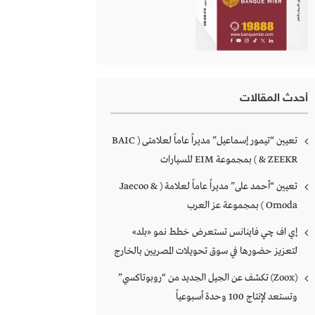
أحدث المقالات
تعيين “تيمور إسماعيل” مديراً عاماً لعلامتى ( BAIC
& ZEEKR ) بمجموعة EIM للسيارات
تعيين “أحمد على” مديراً عاماً لعلامة ( Jaecoo &
Omoda ) بمجموعة عز العرب
إي اف چي فاينانس تستعرض خطط نمو «بلد»
لتعزيز حضورها في سوق تحويلات المصريين بالخارج
(Zoox) تكشف عن الجيل الجديد من “روبوتاكسي”
وتستعد لإنتاج 100 وحدة أسبوعياً