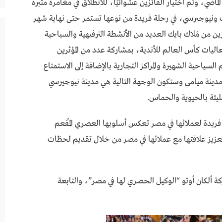
لماضي، وتم اختيار الفائزين عشوائيًا، للانطلاق في مغامرة مثيرة
رك ونيوجيرسي، في رحلة فريدة من نوعها تستمر حتى نهاية شهر
ين من مُلاك بايك العديد من الأنشطة الترفيهية والسياحية
اليات كأس العالم للأندية، بمشاركة عدد من المؤثرين
السياحية الشهيرة والمراكز التجارية بالإضافة إلى الاستمتاع
مدينة ميامى وستكون الوجهة التالية هي مدينة نيوجيرسي
مليئة بالحيوية والحماس.
فريدة لعملائها في مصر تعكس أسلوبها العصري المُفعم
تعزيز علاقتها مع عملائها في مصر من خلال تقديم لحظات
كة ألكان أوتو “الوكيل الحصري لها في مصر”، والتابعة