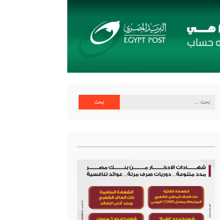
البحث
عن: