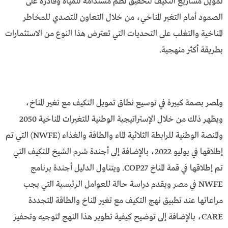
تمويل مشاريع التكيف لتحقيق نظم مستدامة للمياه وقادرة على
الصمود أمام التغير المناخي، من خلال التعاون للتصدي للمخاطر
المناخية والتغلب على التحديات التي تعترض هذا النوع من الاستثمارات
بطريقة أكثر منهجية.
ولمصر بصمة كبيرة في توسيع نطاق تمويل التكيف مع تغير المناخ،
ويظهر ذلك من خلال الإستراتيجية الوطنية للتغيرات المناخية 2050
والمنصة الوطنية للرابطة الثلاثية الماء والطاقة والغذاء (NWFE) التي تم
إطلاقها في يوليو 2022، بالإضافة إلى أجندة شرم الشيخ للتكيف التي
تم إطلاقها في قمة المناخ COP27. ويتناول الدليل أجندة برنامج
NWFE في مصر ويقدم دراسة حالة للعوامل الرئيسية التي يجب
مراعاتها عند تطبيق نهج التكيف مع تغير المناخ والطاقة المتجددة
CARE، بالإضافة إلى توضيح كيفية تطوير هذا النهج لتوجيه وتحفيز