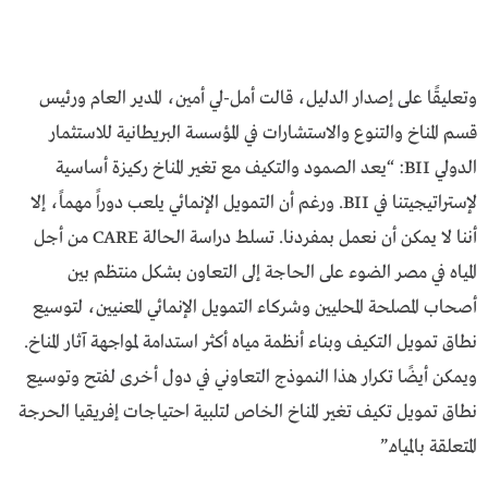
وتعليقًا على إصدار الدليل، قالت أمل-لي أمين، المدير العام ورئيس
قسم المناخ والتنوع والاستشارات في المؤسسة البريطانية للاستثمار
الدولي BII: “يعد الصمود والتكيف مع تغير المناخ ركيزة أساسية
لإستراتيجيتنا في BII. ورغم أن التمويل الإنمائي يلعب دوراً مهماً، إلا
أننا لا يمكن أن نعمل بمفردنا. تسلط دراسة الحالة CARE من أجل
المياه في مصر الضوء على الحاجة إلى التعاون بشكل منتظم بين
أصحاب المصلحة المحليين وشركاء التمويل الإنمائي المعنيين، لتوسيع
نطاق تمويل التكيف وبناء أنظمة مياه أكثر استدامة لمواجهة آثار المناخ.
ويمكن أيضًا تكرار هذا النموذج التعاوني في دول أخرى لفتح وتوسيع
نطاق تمويل تكيف تغير المناخ الخاص لتلبية احتياجات إفريقيا الحرجة
المتعلقة بالمياه.”