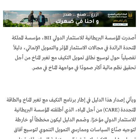
أصدرت المؤسسة البريطانية للاستثمار الدولي BII، مؤسسة المملكة
المتحدة الرائدة في مجالات الاستثمار المؤثر والتمويل الإنمائي، دليلاً
تفصيلياً حول توسيع نطاق تمويل التكيف مع تغير المناخ من أجل
تحقيق نظم مائية أكثر صمودًا في مواجهة المناخ في مصر.
ويأتي إصدار هذا الدليل في إطار برنامج التكيف مع تغير المناخ والطاقة
المتجددة (CARE) من أجل المياه، الذي أطلقته المؤسسة البريطانية
للاستثمار الدولي مؤخرًا. وصُمم الدليل ليكون مخططاً أو خارطة
لتوجيه صنّاع السياسات وممارسي التمويل التنموي لتوسيع آفاق