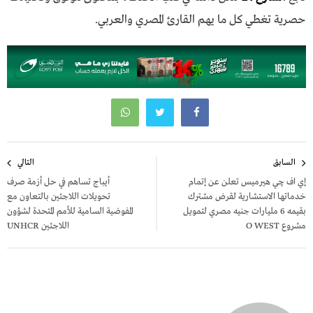
حصرية تغطي كل ما يهم القارئ المصري والعربي.
تصفّح
السابق
التالي
المقالات
إي اف چي هيرميس تعلن عن إتمام
أيباج تساهم في حل أزمة صرف
خدماتها الاستشارية لقرض مشترك
تحويلات اللاجئين بالتعاون مع
بقيمه 6 مليارات جنيه مصري لتمويل
المفوضية السامية للأمم المتحدة لشؤون
مشروع O WEST
اللاجئين UNHCR