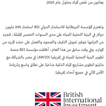
يعانون من نقص المياه بحلول عام 2025.
وتعتزم المؤسسة البريطانية للاستثمار الدولي BII استثمار 200 مليون
دولار في البنية التحتية للمياه على مدى السنوات الخمس المقبلة، كجزء
من التزامها بتوفير تمويل التكيف والصمود والعمل على حشد المزيد من
الموارد. وفي وقت سابق من هذا العام، أطلقت مؤسسة BII منصة
تطوير البنية التحتية للمياه في إفريقيا (AWID) في مصر بالشراكة مع
ماتيتو لتطوير مشاريع المياه الذكية مناخيًا على نطاق واسع ولزيادة
الأمن المائي في جميع أنحاء إفريقيا.