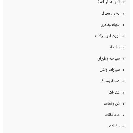
البوابه الزراعية
بترول وطاقه
بنوك وتأمين
بورصة وشركات
رياضة
سياحة وطيران
سيارات ونقل
صحة ومرأة
عقارات
فن وثقافة
محافظات
مقالات