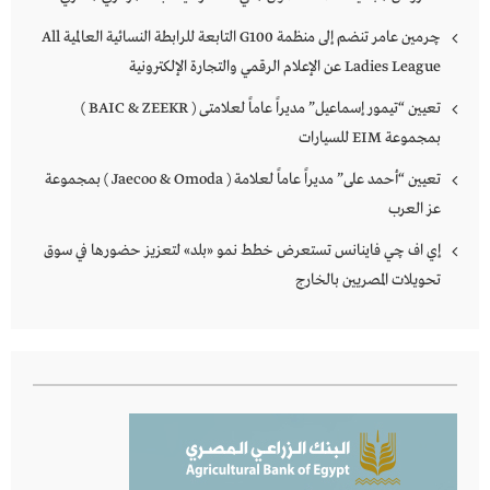
چرمين عامر تنضم إلى منظمة G100 التابعة للرابطة النسائية العالمية All
Ladies League عن الإعلام الرقمي والتجارة الإلكترونية
تعيين “تيمور إسماعيل” مديراً عاماً لعلامتى ( BAIC & ZEEKR )
بمجموعة EIM للسيارات
تعيين “أحمد على” مديراً عاماً لعلامة ( Jaecoo & Omoda ) بمجموعة
عز العرب
إي اف چي فاينانس تستعرض خطط نمو «بلد» لتعزيز حضورها في سوق
تحويلات المصريين بالخارج