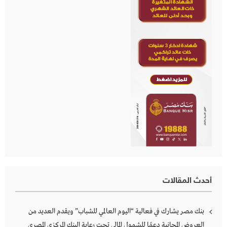
أحدث المقالات
بنك مصر يشارك في فعالية “اليوم العالمي للشباب” ويقدم العديد من
العروض المجانية دعمًا للشمول المالي تحت رعاية البنك المركزي المصري