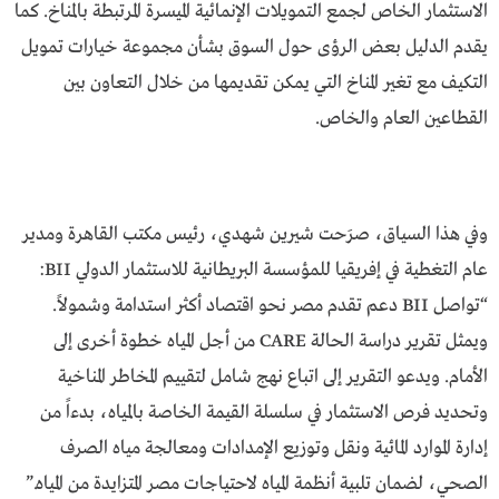
الاستثمار الخاص لجمع التمويلات الإنمائية الميسرة المرتبطة بالمناخ. كما
يقدم الدليل بعض الرؤى حول السوق بشأن مجموعة خيارات تمويل
التكيف مع تغير المناخ التي يمكن تقديمها من خلال التعاون بين
القطاعين العام والخاص.
وفي هذا السياق، صرَحت شيرين شهدي، رئيس مكتب القاهرة ومدير
عام التغطية في إفريقيا للمؤسسة البريطانية للاستثمار الدولي BII:
“تواصل BII دعم تقدم مصر نحو اقتصاد أكثر استدامة وشمولاً.
ويمثل تقرير دراسة الحالة CARE من أجل المياه خطوة أخرى إلى
الأمام. ويدعو التقرير إلى اتباع نهج شامل لتقييم المخاطر المناخية
وتحديد فرص الاستثمار في سلسلة القيمة الخاصة بالمياه، بدءاً من
إدارة الموارد المائية ونقل وتوزيع الإمدادات ومعالجة مياه الصرف
الصحي، لضمان تلبية أنظمة المياه لاحتياجات مصر المتزايدة من المياه.”