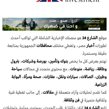
موقع
الشارع 24
هو منصتك الإخبارية الشاملة التي تواكب أحدث
تطورات
أخبار
مصر، وتغطي مختلف
محافظات
الجمهورية بمتابعة
دقيقة ومستمرة.
نهتم بعرض كل ما يخص
بنوك وتأمين
،
بورصة وشركات
،
بترول
وطاقة
،
رياضة
،
منوعات
، مع محتوى متجدد في مجالات
سياحة
وطيران
،
اتصالات
،
سيارات ونقل
،
عقارات
،
صحة ومرأة
،
البوابة
الزراعية
.
كما نقدم تحليلات وآراء متعمقة في
مقالات
، إلى جانب تغطية فنية
وثقافية متميزة في
فن وثقافة
.
تابع
الشارع 24
لتكن دائمًا في قلب الحدث، بمحتوى موثوق وتحليلات