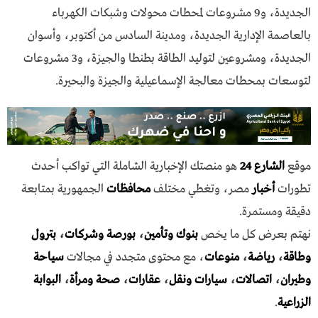
الجديدة، و9 مشروعات لمحطات محولات وشبكات الكهرباء
بالعاصمة الإدارية الجديدة، ومدينة السادس من أكتوبر، وأسوان
الجديدة، ومشروعين لتوليد الطاقة بطنطا والجيزة، و3 مشروعات
لتوسعات بمحطات معالجة الإسماعيلية والجيزة والبحيرة.
موقع
الشارع 24
هو منصتك الإخبارية الشاملة التي تواكب أحدث
تطورات
أخبار
مصر، وتغطي مختلف
محافظات
الجمهورية بمتابعة
دقيقة ومستمرة.
نهتم بعرض كل ما يخص
بنوك وتأمين
،
بورصة وشركات
،
بترول
وطاقة
،
رياضة
،
منوعات
، مع محتوى متجدد في مجالات
سياحة
وطيران
،
اتصالات
،
سيارات ونقل
،
عقارات
،
صحة ومرأة
،
البوابة
الزراعية
.