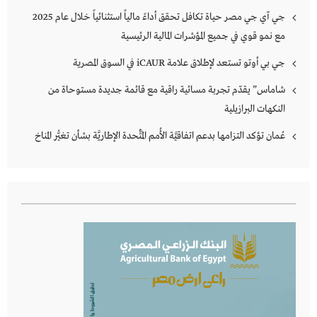
جي آي جي مصر حياة تكافل تحقق أداءً مالياً استثنائياً خلال عام 2025
مع نمو قوي في جميع المؤشرات المالية الرئيسية
جي بي أوتو تستعد لإطلاق علامة iCAUR في السوق المصرية
شاماس” يقدّم تجربة مسائية راقية مع قائمة جديدة مستوحاة من
النكهات البرازيلية
عُمان تؤكد التزامها بدعم اتفاقيَّة الأُمم المُتَّحدة الإطاريَّة بشأن تغيُّر المناخ