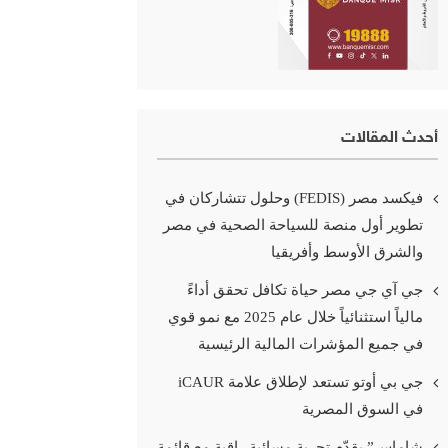
أحدث المقالات
فيكسد مصر (FEDIS) وحلول تتشاركان في
تطوير أول منصة للسياحة الصحية في مصر
والشرق الأوسط وأفريقيا
جي آي جي مصر حياة تكافل تحقق أداءً
مالياً استثنائياً خلال عام 2025 مع نمو قوي
في جميع المؤشرات المالية الرئيسية
جي بي أوتو تستعد لإطلاق علامة iCAUR
في السوق المصرية
شاماس” يقدّم تجربة مسائية راقية مع قائمة