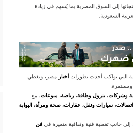
جاتها إلى السوق المصرية بما يُسهم في زيادة
عربية السعودية.
لة التي تواكب أحدث تطورات
أخبار
مصر، وتغطي
 ومستمرة.
ة وشركات
،
بترول وطاقة
،
رياضة
،
منوعات
، مع
تصالات
،
سيارات ونقل
،
عقارات
،
صحة ومرأة
،
البوابة
 إلى جانب تغطية فنية وثقافية متميزة في
فن