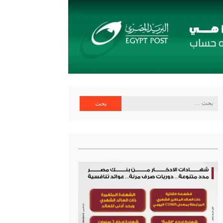
ية البنك المركزي
البحث
عن: