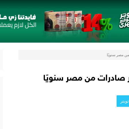
 قائمة جديدة مستوحاة من النكهات البرازيلية
لمُتَّحدة الإطاريَّة بشأن تغيُّر المناخ
 يعزز ثقة المستثمرين
 يقدمون 7 مشاريع واعدة
المي للشباب” ويقدم العديد من العروض المجانية دعمًا للشمول المالي تحت رعا
2 مع نمو قوي في جميع المؤشرات المالية الرئيسية
ويتر