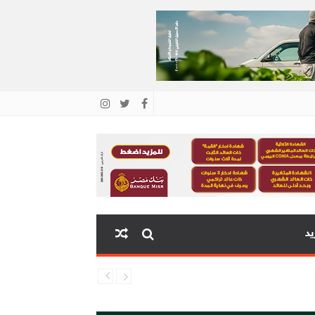
يد
ية البنك المركزي