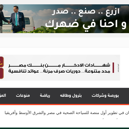
ع 24
 في قلب الحدث
 يقدمون 7 مشاريع واعدة
بورصة وشركات
بترول وطاقه
رياضة
منوعات
المز
المي للشباب” ويقدم العديد من العروض المجانية دعمًا للشمول المالي تحت رعا
2 مع نمو قوي في جميع المؤشرات المالية الرئيسية