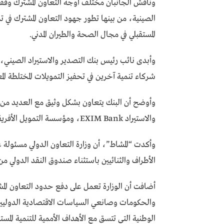
وناقش الجانبان مختلف أوجه التعاون المشترك وفقًا
المستقبلي في مجال الصحة والطيران المدني.
وأبدى نائب رئيس بنك التصدير والاستيراد الصين
شركاء تنمية آخرين في تحفيز التمويلات المختلطة المع
وأوضح أن البنك يتعاون بشكل وثيق مع العديد من م
والاستيراد EXIM Bank، ومؤسسة التمويل الأفريقية AFC.
وأكدت “المشاط”، أن وزارة التعاون الدولي مسئولة 
الأطراف والثنائيين باستثناء صندوق النقد الدولي من 
أضافت أن الوزارة تعمل على دفع حدود التعاون المش
والحكومات وصانعي السياسات الاقتصادية الدوليين 
الوطنية التي تتسق مع الأهداف الأممية للتنمية الم