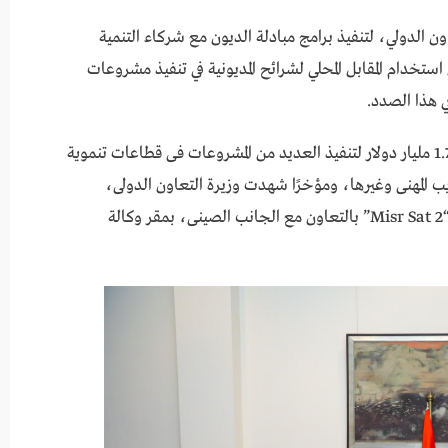
 الدولي، لتنفيذ برامج مبادلة الديون مع شركاء التنمية
ستخدام المقابل المحلي لشرائح المديونية في تنفيذ مشروعات
ي هذا الصدد.
يذكر أن محفظة التعاون مع دولة الصين تبلغ نحو 1.7 مليار دولار لتنفيذ العديد من المشروعات فى قطاعات تنموية
ب المهنى وغيرها، ومؤخرًا شهدت وزيرة التعاون الدولى،
مراسم إنهاء أعمال تجميع واختبار القمر الصناعى “Misr Sat 2” بالتعاون مع الجانب الصينى، بمقر وكالة