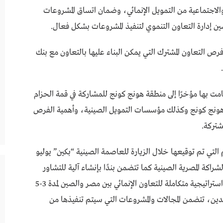
الاجتماعية من التمويل الإنمائي، وضمان اتساق المشروعات
ين إدارة التعاون التنموي لتنفيذ المشروعات بشكل فعال.
ص التعاون المشترك التي يمكن البناء عليها بالتعاون مع بنك
قامت بها مؤخرًا إلى منطقة هونج كونج للمشاركة في قمة الحزام
ن هونج كونج وكذلك مؤسسات التمويل الصينية، وأهمية الفرص
شتركة.
التي تم توقيعها خلال الزيارة للعاصمة الصينية “بكين” يوليو
لشراكة المصرية الصينية كما تتضمن بندًا بإنشاء آلية للتشاور
على مستوى الإدارات، فضلا عن العمل على صياغة استراتيجية متكاملة للتعاون الإنمائي بين مصر والصين لمدة 3-5
لدين، تتضمن المجالات والمشروعات التي سيتم تنفيذها من