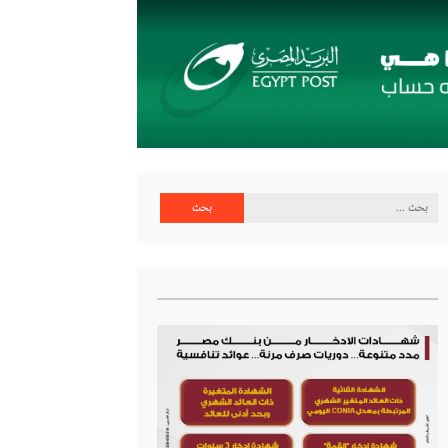
البحث
عن: