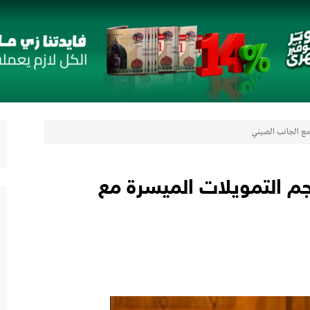
 مع أومودا وجايكو باستثمار 5 مليار جنيه لدعم قطاع السيارات في مصر
لتوكيل دوت كوم» تعلنان شراكة لشراء سيارات ميتسوبيشي أونلاين
تيجيًا لتقديم حلول تأمينية متكاملة لعملاء البنك
را” الجديدة بأول سبعة مقاعد من أوبل في مصر
رات
 دولار حجم التمويلات الميسرة مع
لتعزيز حضورها في سوق تحويلات المصريين بالخارج