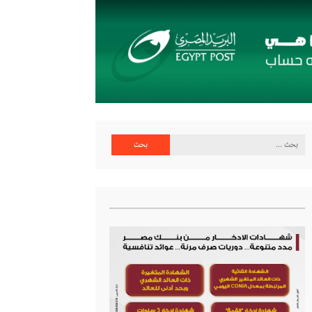
البحث
عن: