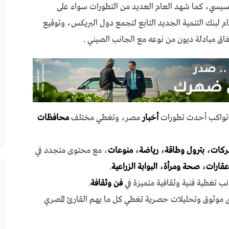
لسيسي، كما شهد العام العديد من التطورات سواء على
لبنك التنمية الجديد التابع لتجمع دول البريكس، وتوقيع
تفاق مبادلة ديون من نوعه مع الجانب الصيني .
ي تواكب أحدث تطورات
أخبار
مصر، وتغطي مختلف
محافظات
ركات
،
بترول وطاقة
،
رياضة
،
منوعات
، مع محتوى متجدد في
عقارات
،
صحة ومرأة
،
البوابة الزراعية
.
نب تغطية فنية وثقافية متميزة في
فن وثقافة
.
ى موثوق وتحليلات حصرية تغطي كل ما يهم القارئ المصري