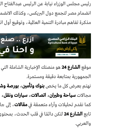
رئيس مجلس الوزراء نيابة عن الرئيس عبدالفتاح ا
انضمام مصر لتجمع دول البريكس، وكذلك الانضمام 
مذكرة تفاهم مبادرة التنمية العالمية، وتوقيع أول ا
موقع
الشارع 24
هو منصتك الإخبارية الشاملة الت
الجمهورية بمتابعة دقيقة ومستمرة.
نهتم بعرض كل ما يخص
بنوك وتأمين
،
بورصة وش
مجالات
سياحة وطيران
،
اتصالات
،
سيارات ونقل
،
كما نقدم تحليلات وآراء متعمقة في
مقالات
، إلى جا
تابع
الشارع 24
لتكن دائمًا في قلب الحدث، بمحتو
والعربي.