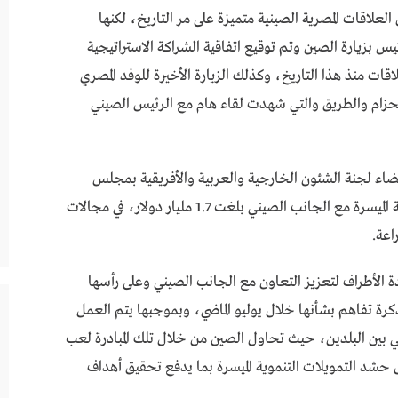
 العلاقات المصرية الصينية متميزة على مر التاريخ، لكنها
نذ عام 2014، حيث قام الرئيس بزيارة الصين وتم توقيع اتفاقية الشراكة الاستراتيجية
اقات منذ هذا التاريخ، وكذلك الزيارة الأخيرة للوفد المصري
حزام والطريق والتي شهدت لقاء هام مع الرئيس الصيني
ضاء لجنة الشئون الخارجية والعربية والأفريقية بمجلس
الشيوخ، اليوم الثلاثاء، أن حجم التمويلات التنموية الميسرة مع الجانب الصيني بلغت 1.7 مليار دولار، في مجالات
اعة.
دة الأطراف لتعزيز التعاون مع الجانب الصيني وعلى رأسها
كرة تفاهم بشأنها خلال يوليو الماضي، وبموجبها يتم العمل
ي بين البلدين، حيث تحاول الصين من خلال تلك المبادرة لعب
 حشد التمويلات التنموية الميسرة بما يدفع تحقيق أهداف