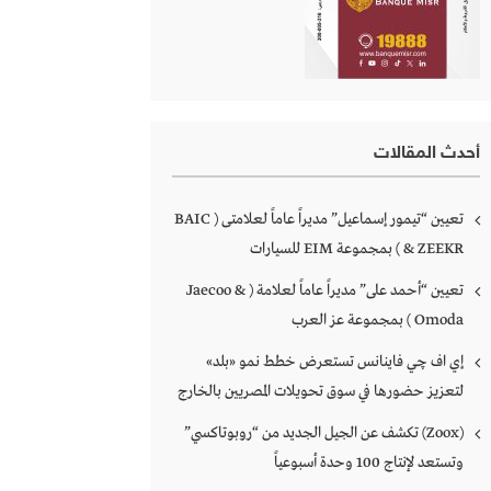
أحدث المقالات
تعيين “تيمور إسماعيل” مديراً عاماً لعلامتى ( BAIC
& ZEEKR ) بمجموعة EIM للسيارات
تعيين “أحمد على” مديراً عاماً لعلامة ( Jaecoo &
Omoda ) بمجموعة عز العرب
إي اف چي فاينانس تستعرض خطط نمو «بلد»
لتعزيز حضورها في سوق تحويلات المصريين بالخارج
(Zoox) تكشف عن الجيل الجديد من “روبوتاكسي”
وتستعد لإنتاج 100 وحدة أسبوعياً