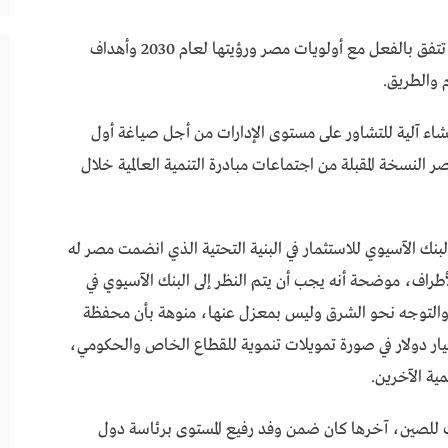
أضافت أن مجالات وأولويات مبادرة التنمية العالمية تتفق بالفعل مع أولويات مصر ورؤيتها لعام 2030 وأهداف
م والطريق.
نشاء آلية للتشاور على مستوى الإدارات من أجل صياغة أول
 النسخة المقبلة من اجتماعات مبادرة التنمية العالمية خلال
لبنك الآسيوي للاستثمار في البنية التحتية الذي انضمت مصر له
ددة الأطراف، موضحة أنه يجب أن يتم النظر إلى البنك الآسيوي في
 والتوجه نحو الشرق وليس بمعزل عنها، منوهة بأن محفظة
يل التنموي للبنك تضم مشروعات بنحو 1.3 مليار دولار في صورة تمويلات تنموية للقطاع الخاص والحكومي،
ية الآخرين.
مشاط»، أن العام الجاري شهد 3 زيارات للصين، آخرها كان ضمن وفد رفيع المستوى برئاسة دول