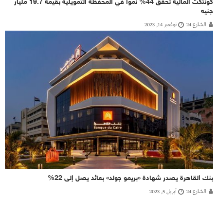
كونتكت المالية تحقق 44% نموًا في المحفظة التمويلية بقيمة 19.7 مليار
جنيه
الشارع 24
نوفمبر 14, 2023
بنك القاهرة يصدر شهادة «بريمو جولد» بعائد يصل إلى 22%
الشارع 24
أبريل 5, 2023