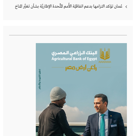
عُمان تؤكد التزامها بدعم اتفاقيَّة الأُمم المُتَّحدة الإطاريَّة بشأن تغيُّر المناخ