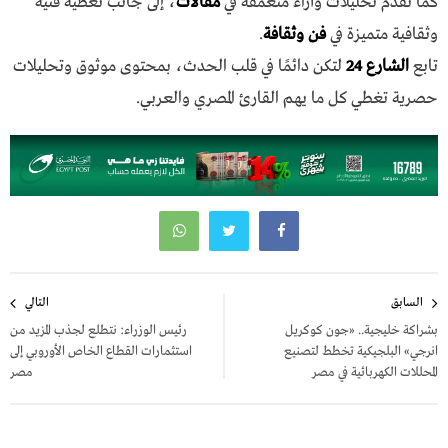
كما نقدم تحليلات وآراء متعمقة في
مقالات
، إلى جانب تغطية فنية
وثقافية متميزة في
فن وثقافة
.
تابع
الشارع 24
لتكن دائمًا في قلب الحدث، بمحتوى موثوق وتحليلات
حصرية تغطي كل ما يهم القارئ المصري والعربي.
تصفّح
السابق
التالي
المقالات
بشراكة خليجية.. «جون كوكريل
رئيس الوزراء: نتطلع لجذب المزيد من
انرجي» البلجيكية تخطط لتصنيع
استثمارات القطاع الخاص الأوروبي إلى
المحللات الكهربائية في مصر
مصر