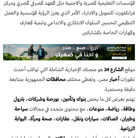
المؤسسات التعليمية المصرية والاجنبية مثل المعهد المصرفي المصري ومركز
فرانكفورت للتمويل والادارة، الأمر الذي يعزز الرؤية المؤسسية والعمل
التنظيمي لتحسين السلوك الابتكاري والابداعي وتنمية المعارف
والمهارات الخاصة بالمشاركين.
موقع
الشارع 24
هو منصتك الإخبارية الشاملة التي تواكب أحدث
تطورات
أخبار
مصر، وتغطي مختلف
محافظات
الجمهورية بمتابعة
دقيقة ومستمرة.
نهتم بعرض كل ما يخص
بنوك وتأمين
،
بورصة وشركات
،
بترول
وطاقة
،
رياضة
،
منوعات
، مع محتوى متجدد في مجالات
سياحة
وطيران
،
اتصالات
،
سيارات ونقل
،
عقارات
،
صحة ومرأة
،
البوابة
الزراعية
.