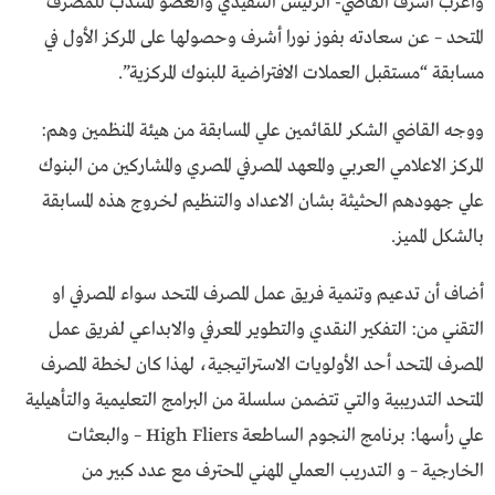
وأعرب اشرف القاضي- الرئيس التنفيذي والعضو المنتدب للمصرف
المتحد – عن سعادته بفوز نورا أشرف وحصولها على المركز الأول في
مسابقة “مستقبل العملات الافتراضية للبنوك المركزية”.
ووجه القاضي الشكر للقائمين علي المسابقة من هيئة المنظمين وهم:
المركز الاعلامي العربي والمعهد المصرفي المصري والمشاركين من البنوك
علي جهودهم الحثيثة بشان الاعداد والتنظيم لخروج هذه المسابقة
بالشكل المميز.
أضاف أن تدعيم وتنمية فريق عمل المصرف المتحد سواء المصرفي او
التقني من: التفكير النقدي والتطوير المعرفي والابداعي لفريق عمل
المصرف المتحد أحد الأولويات الاستراتيجية، لهذا كان لخطة المصرف
المتحد التدريبية والتي تتضمن سلسلة من البرامج التعليمية والتأهيلية
علي رأسها: برنامج النجوم الساطعة High Fliers – والبعثات
الخارجية – و التدريب العملي المهني المحترف مع عدد كبير من