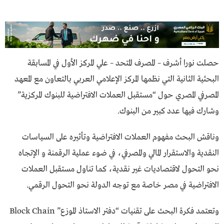
حصلت نورا أشرف – المصرف المتحد – علي المركز الأول في المسابقة
البحثية الثانية التي نظمها المركز الإعلامي العربي بالتعاون مع المعهد
المصرفي المصري حول “مستقبل العملات الافتراضية للبنوك المركزية”
وشارك فيها عدد كبير من البنوك.
وناقش البحث مفهوم العملات الافتراضية وتأثيره على السياسات
النقدية والاستقرار المالي والمصرفي، في ضوء عملية الرقمنة و الإتجاه
نحو التحول لاقتصاديات غير نقدية، كما تناول مستقبل العملات
الافتراضية في مصر خاصة مع توجه الدولة نحو التحول الرقمي.
وتعتمد فكرة البحث على تقنيات “دفتر الاستاذ الموزع” Block Chain