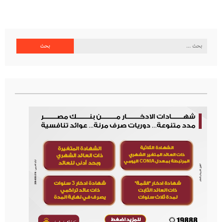
البحث
عن: