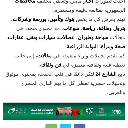
أحدث تطورات
أخبار
مصر، وتغطي مختلف
محافظات
الجمهورية بمتابعة دقيقة ومستمرة.
نهتم بعرض كل ما يخص
بنوك وتأمين
،
بورصة وشركات
،
بترول وطاقة
،
رياضة
،
منوعات
، مع محتوى متجدد في
مجالات
سياحة وطيران
،
اتصالات
،
سيارات ونقل
،
عقارات
،
صحة ومرأة
،
البوابة الزراعية
.
كما نقدم تحليلات وآراء متعمقة في
مقالات
، إلى جانب
تغطية فنية وثقافية متميزة في
فن وثقافة
.
تابع
الشارع 24
لتكن دائمًا في قلب الحدث، بمحتوى موثوق
وتحليلات حصرية تغطي كل ما يهم القارئ المصري
والعربي.